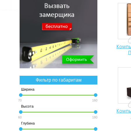
Компь
П
Фильтр по габаритам
Ширина
70
160
Высота
Компь
60
180
Глубина