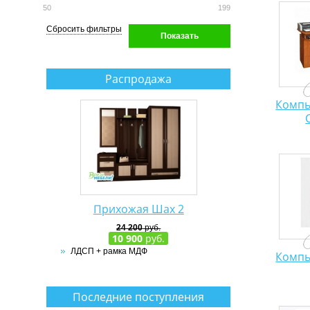
50
199
Сбросить фильтры
Показать
Распродажа
Компь
Прихожая Шах 2
24 200
руб.
10 900
руб.
ЛДСП + рамка МДФ
Компь
Последние поступления