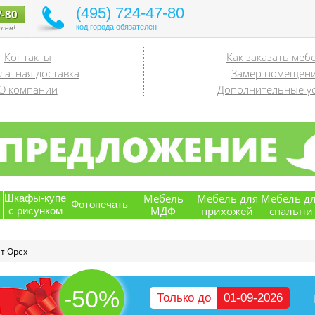
(495) 724-47-80
7-80
код города обязателен
лен!
Контакты
Как заказать меб
латная доставка
Замер помещен
О компании
Дополнительные ус
я
Мебель
Мебель для
Мебель д
Шкафы-купе
Фотопечать
МДФ
прихожей
спальни
с рисунком
т Орех
-50%
Только до
01-09-2026