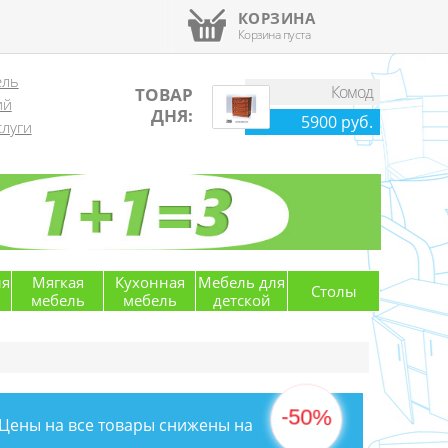
КОРЗИНА
Корзина пуста
ель
Комод
ТОВАР
ий
ДНЯ:
5900 руб.
луги
ля
Мягкая
Кухонная
Мебель для
Столы
мебель
мебель
детской
-50%
Цены на все товары снижены на