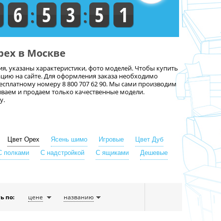
6
5
3
5
0
рех в Москве
я, указаны характеристики, фото моделей. Чтобы купить
цию на сайте. Для оформления заказа необходимо
есплатному номеру 8 800 707 62 90. Мы сами производим
ваем и продаем только качественные модели.
у.
Цвет Орех
Ясень шимо
Игровые
Цвет Дуб
С полками
С надстройкой
С ящиками
Дешевые
ь по:
цене
названию