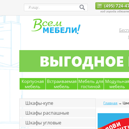
(495) 724-4
код города обязате
Бесп
Корпусная
Встраиваемая
Мебель для
Модульна
мебель
мебель
гостиной
мебель
Шкафы-купе
Главная
→ Цве
Шкафы распашные
Шкафы угловые