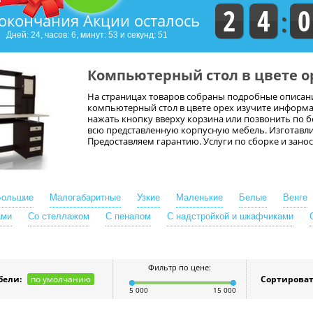
2
4
0
окончания Акции осталось
Дней: 24, часов: 6, минут: 53 и секунд: 50
Компьютерный стол в цвете о
На страницах товаров собраны подробные описани
компьютерный стол в цвете орех изучите информа
нажать кнопку вверху корзина или позвонить по б
всю представленную корпусную мебель. Изготавли
Предоставляем гарантию. Услуги по сборке и занос
Большие
Малогабаритные
Узкие
Маленькие
Белые
Венге
ами
Со стеллажом
С пеналом
С надстройкой и шкафчиками
Фильтр по цене:
бели:
по умолчанию
Сортироват
5 000
15 000