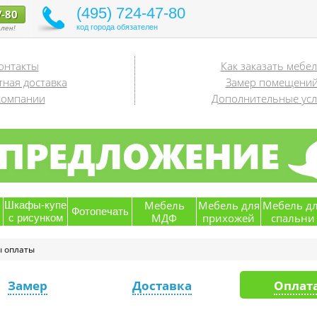
(495) 724-47-80
7-80
код города обязателен
лен!
онтакты
Как заказать мебе
тная доставка
Замер помещени
компании
Дополнительные усл
я
Мебель
Мебель для
Мебель д
Шкафы-купе
Фотопечать
МДФ
прихожей
спальни
с рисунком
 оплаты
Замер
Доставка
Оплат