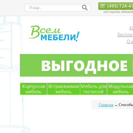
(495) 724-4
код города обязате
К
Беспла
О 
Корпусная
Встраиваемая
Мебель для
Модульна
мебель
мебель
гостиной
мебель
Главная
→ Способы