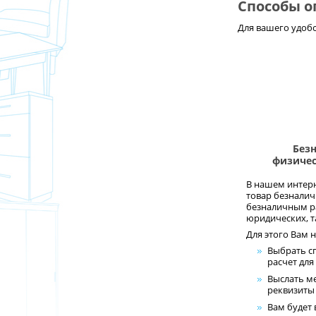
Способы о
Для вашего удобс
Без
физичес
В нашем интерн
товар безналич
безналичным р
юридических, та
Для этого Вам 
Выбрать с
расчет для
Выслать м
реквизиты 
Вам будет 