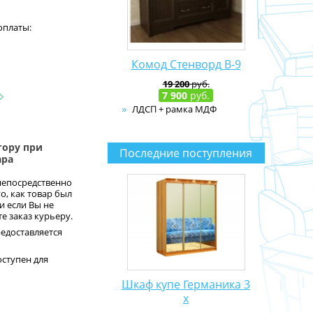
оплаты:
Комод Стенворд В-9
19 200
руб.
7 900
руб.
ЛДСП + рамка МДФ
ору при
Последние поступления
ара
непосредственно
о, как товар был
и если Вы не
е заказ курьеру.
едоставляется
ступен для
Шкаф купе Германика 3
х