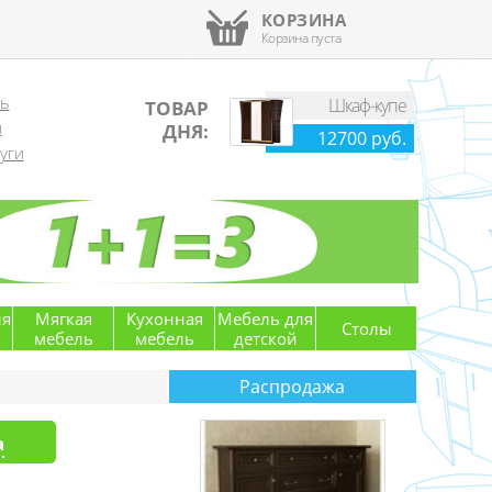
КОРЗИНА
Корзина пуста
ль
Шкаф-купе
ТОВАР
й
ДНЯ:
12700 руб.
уги
ля
Мягкая
Кухонная
Мебель для
Столы
мебель
мебель
детской
Распродажа
а