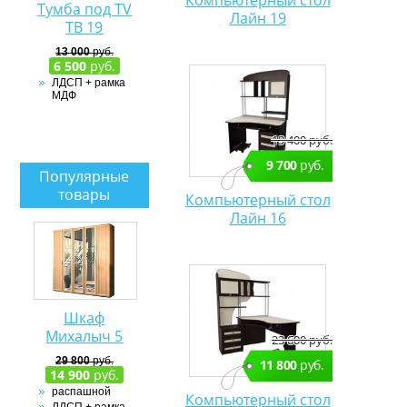
Компьютерный стол
Тумба под ТV
Лайн 19
ТВ 19
13 000
руб.
6 500
руб.
ЛДСП + рамка
МДФ
19 400 руб.
9 700
руб.
Популярные
товары
Компьютерный стол
Лайн 16
Шкаф
Михалыч 5
23 600 руб.
29 800
руб.
11 800
руб.
14 900
руб.
распашной
Компьютерный стол
ЛДСП + рамка