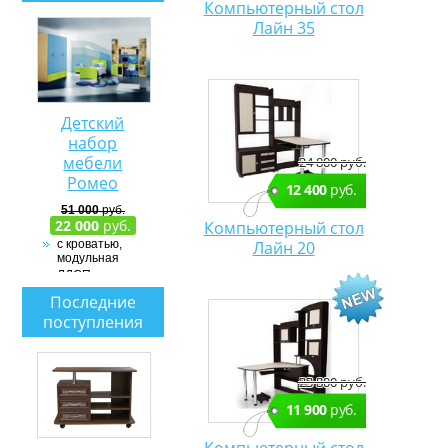
Компьютерный стол
Лайн 35
Детский
набор
мебели
24 800 руб.
Ромео
12 400
руб.
51 000
руб.
22 000
руб.
Компьютерный стол
Лайн 20
с кроватью,
модульная
ЛДСП
Последние
поступления
23 800 руб.
11 900
руб.