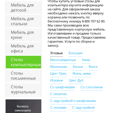
Чтобы купить угловые столы для
Мебель для
компьютера изучите информацию
на сайте. Для оформления заказа
детской
необходимо нажать кнопку вверху
корзина или позвонить по
Мебель для
бесплатному номеру 8 800 707 62 90.
спальни
Мы сами производим всю
представленную корпусную мебель.
Мебель для
Изготавливаем и продаем только
кухни
качественный товар. Предоставляем
гарантию. Услуги по сборке и
Мебель для
заносу.
офиса
Угловые
Большие
Столы
Малогабаритные
Узкие
компьютерные
Маленькие
Белые
Венге
Столы
Цвет Орех
Ясень шимо
письменные
Игровые
Цвет Дуб
Столы
Со шкафчиками
Со стеллажом
журнальные
С пеналом
С надстройкой и шкафчиками
С полками
С надстройкой