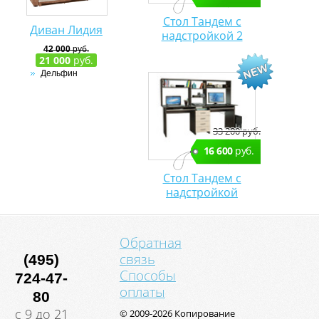
Стол Тандем с
Диван Лидия
надстройкой 2
42 000
руб.
21 000
руб.
Дельфин
33 200 руб.
16 600
руб.
Стол Тандем с
надстройкой
Обратная
связь
(495)
Способы
724-47-
оплаты
80
с 9 до 21
© 2009-2026 Копирование