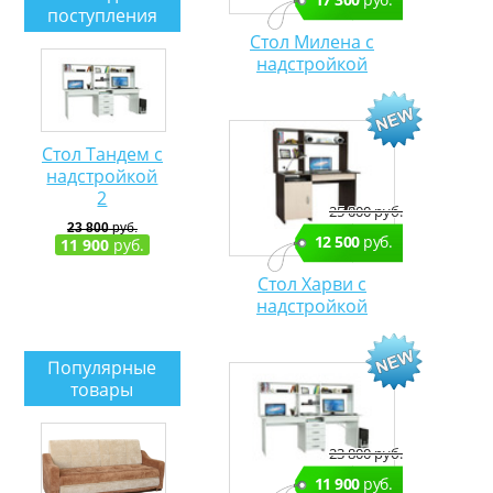
подсветкой
поступления
ЛДСП +
Стол Милена с
Зеркало с
рисунком
надстройкой
(пескоструй)
Versal
Стол Тандем с
надстройкой
2
25 000 руб.
23 800
руб.
12 500
руб.
11 900
руб.
Стол Харви с
надстройкой
Популярные
товары
23 800 руб.
11 900
руб.