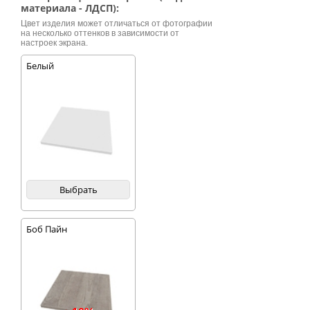
вы сможете
материала - ЛДСП):
разместить все
необходимые вещи,
Цвет изделия может отличаться от фотографии
на несколько оттенков в зависимости от
благодаря обилию
настроек экрана.
полочек и
выдвижных ящиков.
Белый
За таким столом
можно и в
компьютерную игру
поиграть, и просто
порисовать
карандашами.
Компьютерный стол
Милан это
великолепное
решение для Вашего
офиса.
Выбрать
Боб Пайн