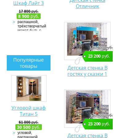
Детская стенка
Шкаф Лайт 3
Отличник
17 800
руб.
8 900
руб.
распашной,
трёхстворчатый,
может быть с
угловым
элементом
ЛДСП
46 400 руб.
23 200
руб.
Популярные
товары
Детская стенка В
гостях у сказки 1
Угловой шкаф
Титан 5
46 400 руб.
61 000
руб.
23 200
руб.
30 500
руб.
угловой,
Детская стенка В
распашной