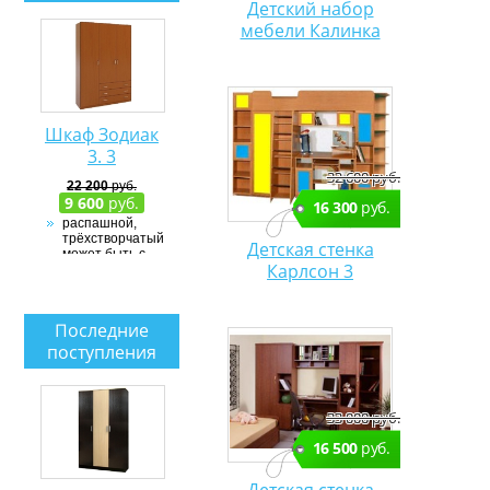
Детский набор
мебели Калинка
Шкаф Зодиак
3. 3
32 600 руб.
22 200
руб.
9 600
руб.
16 300
руб.
распашной,
трёхстворчатый,
Детская стенка
может быть с
Карлсон 3
угловым
элементом
ЛДСП
Последние
поступления
33 000 руб.
16 500
руб.