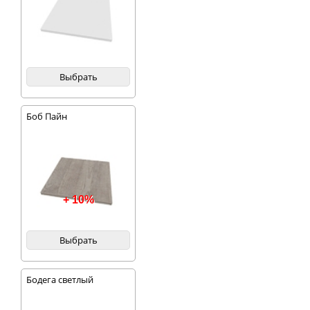
количество игрушек. На
открытых полках
органично будут
смотреться фотографии
в рамках, модели
самолетов или
Выбрать
небольшие сувениры.
Боб Пайн
+ 10%
Выбрать
Бодега светлый