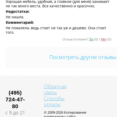
Хорошая мебель, удобная, а главное (для меня) занимает
не так много места. Все качественно и красочно.
Недостатки:
Не нашла.
Комментарий:
Не пожалела, ведь стоит не так уж и дешево. Она стоит
того.
Отзыв полезен?
(
0
) /
(
0
)
Да
Нет
Посмотреть другие отзывы
Обратная
связь
(495)
Способы
724-47-
оплаты
80
с 9 до 21
© 2009-2026 Копирование
материалов с сайта