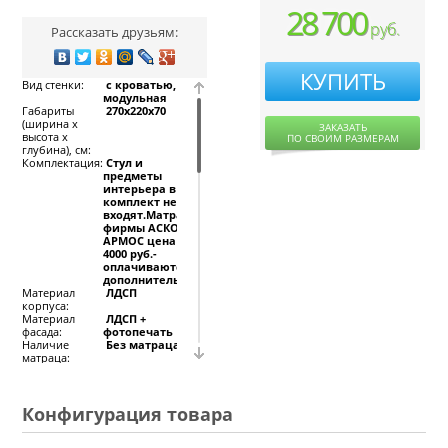
28 700
руб.
Рассказать друзьям:
КУПИТЬ
Вид стенки:
с кроватью,
модульная
Габариты
270x220x70
(ширина х
ЗАКАЗАТЬ
высота х
ПО СВОИМ РАЗМЕРАМ
глубина), см:
Комплектация:
Стул и
предметы
интерьера в
комплект не
входят.Матрацы
фирмы АСКОНА,
АРМОС цена от
4000 руб.-
оплачиваются
дополнительно.
Материал
ЛДСП
корпуса:
Материал
ЛДСП +
фасада:
фотопечать
Наличие
Без матраца
матраца:
Целевое
Для спальни,
назначение:
Для детской
Конфигурация товара
Мы сможем выполнить
фотопечать любого
изображения, выбрать