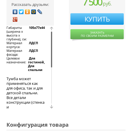
7 500
руб.
Рассказать друзьям:
КУПИТЬ
Габариты
105x77x44
(ширина х
ЗАКАЗАТЬ
высота х
ПО СВОИМ РАЗМЕРАМ
глубина), см:
Материал
ЛДСП
корпуса:
Материал
ЛДСП
фасада:
Целевое
Для
назначение:
гостиной,
Для
спальни
Тумба может
применяться как
для офиса, так и для
детской спальни.
Все детали
конструкции (стенка
и
фасад)изготовлены
из ЛДСП. В стенке
предусмотрены
Конфигурация товара
открытые полки,
закрытые шкафчики