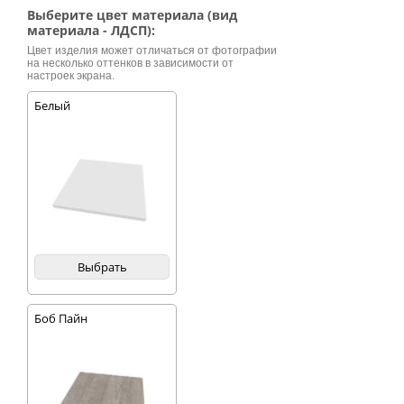
для мелких
Выберите цвет материала (вид
принадлежностей.
материала - ЛДСП):
Два шкафа
большего размера.
Цвет изделия может отличаться от фотографии
на несколько оттенков в зависимости от
Имеется
настроек экрана.
специальное
пространство для
Белый
компьютера и ниша
для ног
пользователя.
Представлен
широкий диапазон
расцветок.
Выбрать
Боб Пайн