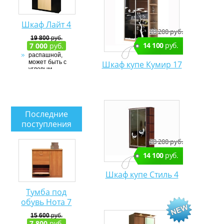
Шкаф Лайт 4
28 200 руб.
19 800
руб.
14 100
руб.
7 000
руб.
распашной,
может быть с
Шкаф купе Кумир 17
угловым
элементом
ЛДСП
Последние
поступления
28 200 руб.
14 100
руб.
Шкаф купе Стиль 4
Тумба под
обувь Нота 7
15 600
руб.
7 800
руб.