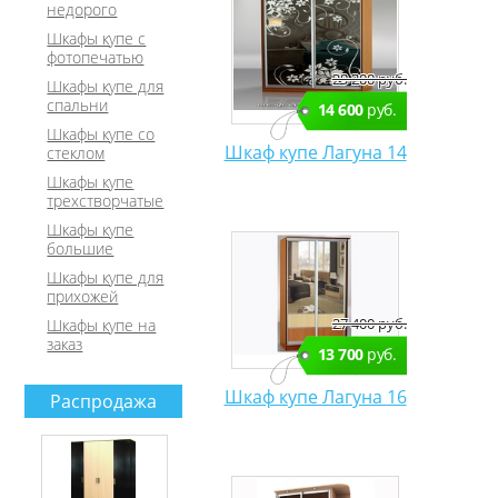
недорого
Шкафы купе с
фотопечатью
29 200 руб.
Шкафы купе для
спальни
14 600
руб.
Шкафы купе со
Шкаф купе Лагуна 14
стеклом
Шкафы купе
трехстворчатые
Шкафы купе
большие
Шкафы купе для
прихожей
27 400 руб.
Шкафы купе на
заказ
13 700
руб.
Шкаф купе Лагуна 16
Распродажа