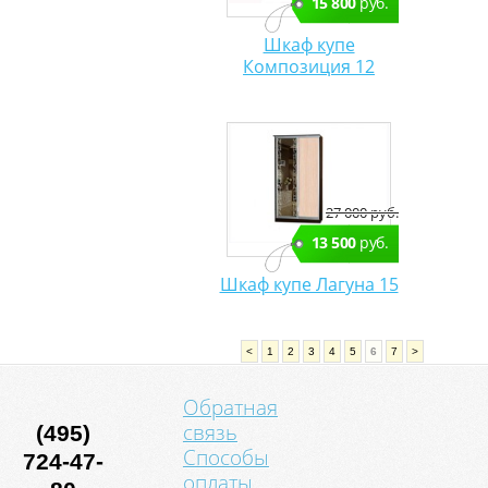
15 800
руб.
Шкаф купе
Композиция 12
27 000 руб.
13 500
руб.
Шкаф купе Лагуна 15
<
1
2
3
4
5
6
7
>
Обратная
связь
(495)
Способы
724-47-
оплаты