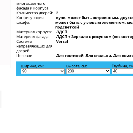
многоцветного
фасада и корпуса:
Количество дверей:
2
Конфигурация
купе, может быть встроенным, двухс
шкафа:
может быть с угловым элементом, мо
подсветкой
Материал корпуса:
ЛДСП
Материал фасада:
ЛДСП + Зеркало с рисунком (пескостр
Система
Versal
направляющих для
дверей:
Целевое
Для гостиной, Для спальни, Для прих
назначение:
офиса, Для дачи
Ширина, см:
Высота, см:
Глубина, см
Кумир-9 - двустворчатый шкаф-купе. Шкаф декорирован изо
двух зеркалах, которое нанесено с помощью пескоструйного 
Система направляющих дверей - Versal. Шкаф дополнен угло
элементом с полками, также шкаф может быть снабжен подсв
Возможно изменение размеров шкафа по желанию клиента: ши
200 см высота - 200 - 280 см Внимание! Угловой элемент и подс
комплект не входят. В указанную стоимость входит внутренне
наполнение со штангой. Все нужные вам комплектующие не
прибавлять в калькуляторе предложенном ниже.