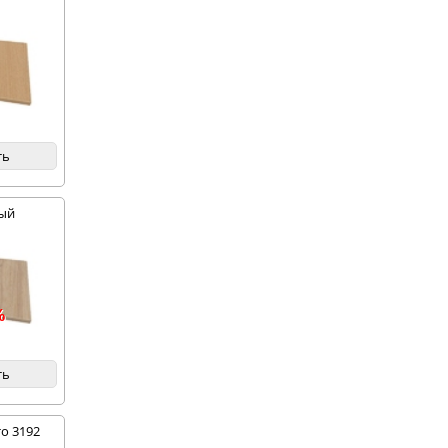
ть
ный
%
ть
о 3192