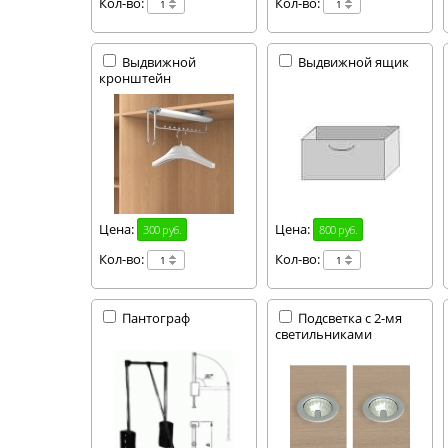
Кол-во:
Кол-во:
Выдвижной
Выдвижной ящик
кронштейн
Цена:
Цена:
300 руб.
800 руб.
Кол-во:
Кол-во:
Пантограф
Подсветка с 2-мя
светильниками