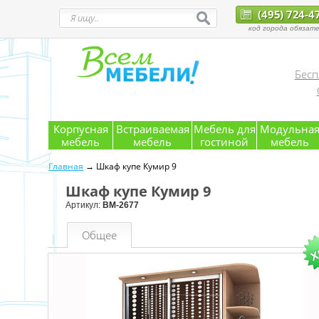
(495) 724-4
код города обязате
Бесп
Корпусная
Встраиваемая
Мебель для
Модульна
мебель
мебель
гостиной
мебель
Главная
→ Шкаф купе Кумир 9
Шкаф купе Кумир 9
Артикул:
ВМ-2677
Общее