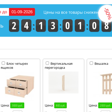
о до
01-09-2026
Цены на все товары снижены на
2
4
1
3
0
1
0
7
сь
Блок четырех
Вертикальная
Вешалка
ящиков
перегородка
Цена:
Цена:
Цена:
3000 руб.
800 руб.
2000 руб.