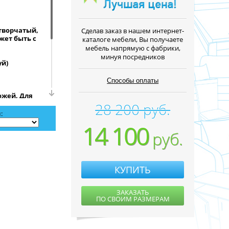
творчатый,
Cделав заказ в нашем интернет-
жет быть с
каталоге мебели, Вы получаете
мебель напрямую с фабрики,
минуя посредников
уй)
Способы оплаты
ожей, Для
28 200 руб.
:
бражением на
14 100
способа.
руб.
вым
еткой.
рина - 80 -
ветка в
КУПИТЬ
е
обходимо
ЗАКАЗАТЬ
ПО СВОИМ РАЗМЕРАМ