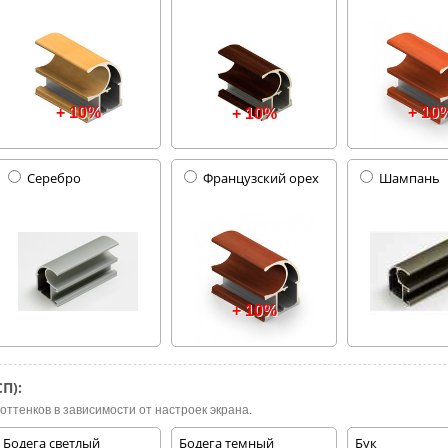
+ 10%
+ 10
+ 10%
Серебро
Французский орех
Шампань
+ 10%
П):
оттенков в зависимости от настроек экрана.
Бодега светлый
Бодега темный
Бук