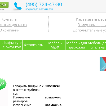
(495) 724-47-80
7-80
код города обязателен
лен!
Контакты
Как заказать меб
латная доставка
Замер помещен
О компании
Дополнительные ус
я
Мебель
Мебель для
Мебель д
Шкафы-купе
Фотопечать
МДФ
прихожей
спальни
с рисунком
Габариты (ширина х
90x200x40
высота х глубина),
см:
Изменение
возможно
размеров:
Исполнение
Возможно