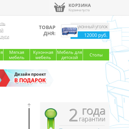
КОРЗИНА
Корзина пуста
ель
Кухонный уголок
ТОВАР
ий
ДНЯ:
12000 руб.
луги
ля
Мягкая
Кухонная
Мебель для
Столы
мебель
мебель
детской
года
2
гарантии