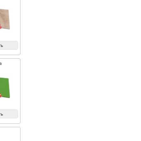
%
ть
а
%
ть