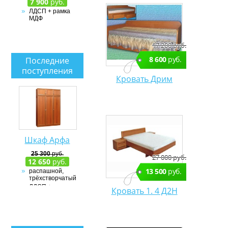
7 900
руб.
ЛДСП + рамка
МДФ
17 200 руб.
8 600
руб.
Последние
поступления
Кровать Дрим
Шкаф Арфа
25 300
руб.
27 000 руб.
12 650
руб.
13 500
руб.
распашной,
трёхстворчатый
ЛДСП + рамка
Кровать 1. 4 Д2Н
МДФ