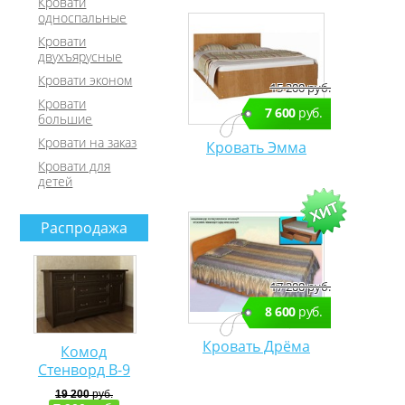
Кровати
односпальные
Кровати
двухъярусные
Кровати эконом
15 200 руб.
Кровати
7 600
руб.
большие
Кровати на заказ
Кровать Эмма
Кровати для
детей
Распродажа
17 200 руб.
8 600
руб.
Кровать Дрёма
Комод
Стенворд В-9
19 200
руб.