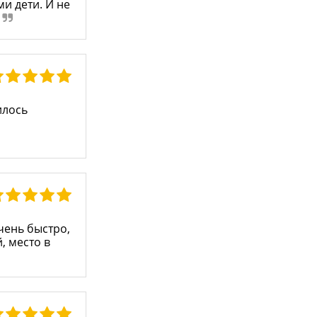
и дети. И не
илось
чень быстро,
, место в