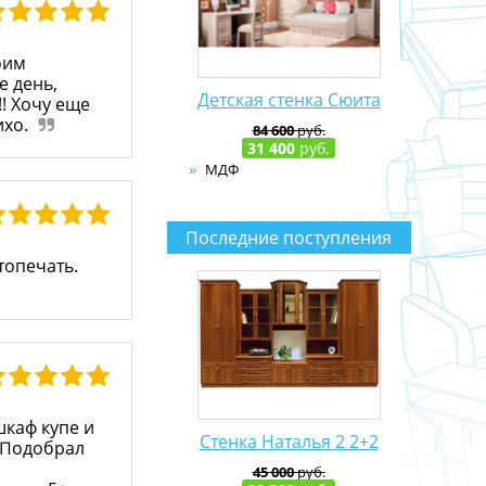
оим
е день,
Детская стенка Сюита
!! Хочу еще
ихо.
84 600
руб.
31 400
руб.
МДФ
Последние поступления
топечать.
шкаф купе и
Стенка Наталья 2 2+2
 Подобрал
и
45 000
руб.