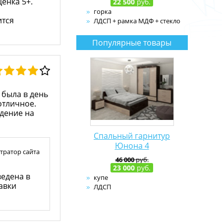
енка 5+.
22 500
руб.
,
горка
ится
ЛДСП + рамка МДФ + стекло
Популярные товары
 была в день
отличное.
дение на
Спальный гарнитур
Юнона 4
тратор сайта
46 000
руб.
23 000
руб.
ведена в
купе
авки
ЛДСП
матрацы фирмы АСКОНА,
АРМОС цена от 5000 руб.-
оплачиваются
дополнительно.