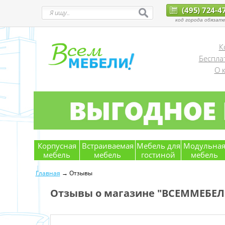
(495) 724-4
код города обязате
К
Беспла
О 
Корпусная
Встраиваемая
Мебель для
Модульна
мебель
мебель
гостиной
мебель
Главная
→ Отзывы
Отзывы о магазине "ВСЕММЕБЕЛ