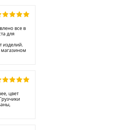
влено все в
та для
т изделий.
е магазином
ее, цвет
 Грузчики
ваны,