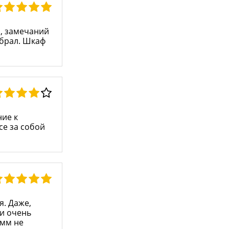
о, замечаний
убрал. Шкаф
ние к
се за собой
я. Даже,
ки очень
умм не