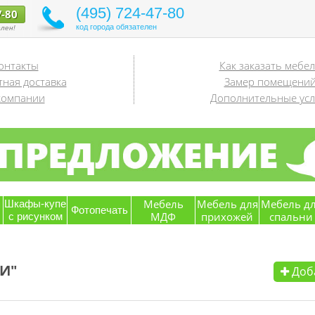
(495) 724-47-80
7-80
код города обязателен
лен!
онтакты
Как заказать мебе
тная доставка
Замер помещени
компании
Дополнительные усл
я
Мебель
Мебель для
Мебель д
Шкафы-купе
Фотопечать
МДФ
прихожей
спальни
с рисунком
И"
Доба