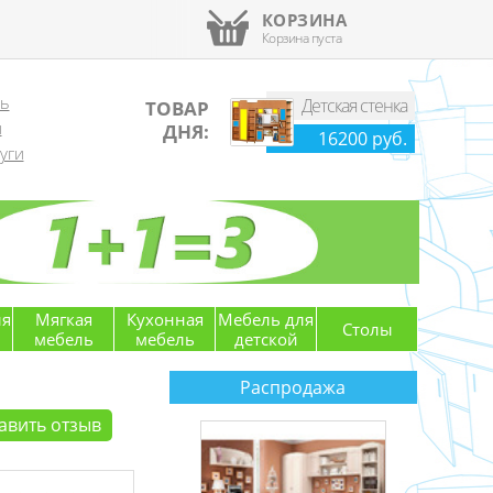
КОРЗИНА
Корзина пуста
ль
Детская стенка
ТОВАР
й
ДНЯ:
16200 руб.
уги
ля
Мягкая
Кухонная
Мебель для
Столы
мебель
мебель
детской
Распродажа
вить отзыв