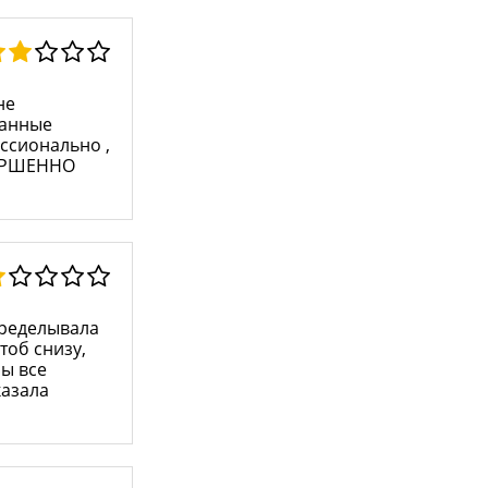
не
ванные
ссионально ,
ОВЕРШЕННО
еределывала
тоб снизу,
ры все
казала