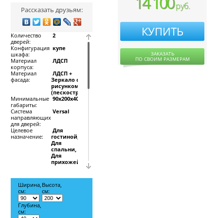
14 100
руб.
Рассказать друзьям:
КУПИТЬ
Количество
2
дверей:
Конфигурация
купе
ЗАКАЗАТЬ
шкафа:
ПО СВОИМ РАЗМЕРАМ
Материал
ЛДСП
корпуса:
Материал
ЛДСП +
фасада:
Зеркало с
рисунком
(пескоструй)
Минимальные
90x200x40
габариты:
Система
Versal
направляющих
для дверей:
Целевое
Для
назначение:
гостиной,
Для
спальни,
Для
прихожей
Шкаф-купе Стиль-6
системы Версаль
Ширина,
Высота,
см:
см:
добавит стильности
интерьеру Вашего
Глубина,
дома. Дополнение
см:
угловым элементом