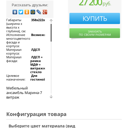
27 200
руб.
Рассказать друзьям:
КУПИТЬ
Габариты
358x222x52,
(ширина х
высота х
глубина), см:
ЗАКАЗАТЬ
ПО СВОИМ РАЗМЕРАМ
Исполнение
Возможно
многоцветного
фасада и
корпуса:
Материал
ЛДСП
корпуса:
Материал
ЛДСП +
фасада:
рамка
МДФ +
витражное
стекло
Целевое
Для
назначение:
гостиной
Мебельный
ансамбль Марина-7
витраж
характеризуется
классическим и
ненавязчивым
Конфигурация товара
дизайном,
симметричным
расположением
Выберите цвет материала (вид