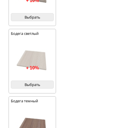
+ 10%
первыми. Самая
центральная линия
оборудована тремя
просторными
Выбрать
открытыми полками
и двумя
шкафчиками. На
стеклянные фасады
Бодега светлый
шкафов нанесен
витраж с
интересным
геометрическим
орнаментом, все
дверцы обрамлены в
рамки из МДФ,
+ 10%
фурнитура
металлическая.
Выбрать
Бодега темный