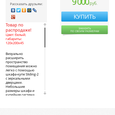
9 000
руб.
Рассказать друзьям:
КУПИТЬ
Товар по
ЗАКАЗАТЬ
распродаже!
ПО СВОИМ РАЗМЕРАМ
Цвет: белый;
габариты:
120x200x45
Визуально
расширить
пространство
помещения можно
легко с помощью
шкафа-купе Sliding-2
с зеркальными
дверцами.
Небольшие
размеры шкафа и
купейная система
открывания дверей
позволят его
установить в
комнате абсолютно