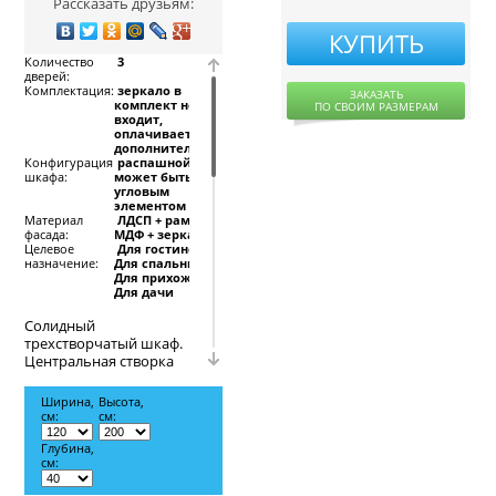
Рассказать друзьям:
КУПИТЬ
Количество
3
дверей:
Комплектация:
зеркало в
ЗАКАЗАТЬ
комплект не
ПО СВОИМ РАЗМЕРАМ
входит,
оплачивается
дополнительно
Конфигурация
распашной,
шкафа:
может быть с
угловым
элементом
Материал
ЛДСП + рамка
фасада:
МДФ + зеркало
Целевое
Для гостиной,
назначение:
Для спальни,
Для прихожей,
Для дачи
Солидный
трехстворчатый шкаф.
Центральная створка
зеркальная, что
придает мебели
Ширина,
Высота,
аристократичность.
см:
см:
Боковые дверцы
шкафа обычные.
Глубина,
см:
Внутри шкафа
находятся полки и