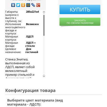
КУПИТЬ
Габариты
285x221x4555,
(ширина х
высота х
ЗАКАЗАТЬ
глубина), см:
ПО СВОИМ РАЗМЕРАМ
Исполнение
Возможно
многоцветного
фасада и
корпуса:
Материал
ЛДСП
корпуса:
Материал
ЛДСП +
фасада:
стекло
Целевое
Для
назначение:
гостиной
Стенка Энигма,
выполненная из
ЛДСП, являет собой
великолепный
пример стильной и
функциональной
современной мебели.
Данный комплект
Конфигурация товара
предоставляет
покупателю
возможность
Выберите цвет материала (вид
подобрать тот
материала - ЛДСП):
вариант исполнения,