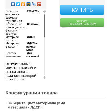
КУПИТЬ
Габариты
270x220x52,
(ширина х
высота х
глубина), см:
ЗАКАЗАТЬ
ПО СВОИМ РАЗМЕРАМ
Исполнение
Возможно
многоцветного
фасада и
корпуса:
Материал
ЛДСП
корпуса:
Материал
ЛДСП +
фасада:
рамка
МДФ
Целевое
Для
назначение:
гостиной
Отличительные
моменты в дизайне
стенки Инна-3 -
наличие некоторой
плавности и
мягкости, а также
белые элементы в
центральном звене.
Конфигурация товара
Стенка Инна-3
сочетает в себе
Выберите цвет материала (вид
элементы
материала - ЛДСП):
классических и