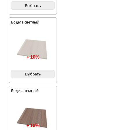
большой
просторной полкой.
Выбрать
Также в композицию
гармонично
вписывается
Бодега светлый
застеленный
пятиярусный шкаф-
колонка, содержание
которого составляет
красивая посуда,
книги и многое
другое.
+ 10%
Выбрать
Бодега темный
+ 10%