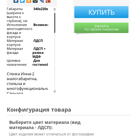
Габариты
340x220x52,
КУПИТЬ
(ширина х
высота х
глубина), см:
Исполнение
Возможно
ЗАКАЗАТЬ
многоцветного
ПО СВОИМ РАЗМЕРАМ
фасада и
корпуса:
Материал
ЛДСП
корпуса:
Материал
ЛДСП +
фасада:
рамка
МДФ
Целевое
Для
назначение:
гостиной
Стенка Инна-2
малогабаритна,
стильна и
многофункциональна.
Самыми
просторными
вместилищами
являются
Конфигурация товара
расположенные по
флангам большие
Выберите цвет материала (вид
двустворчатый и
материала - ЛДСП):
одностворчатый
шкафы, имеющих в
Цвет изделия может отличаться от фотографии