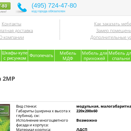
(495) 724-47-80
7-80
код города обязателен
лен!
Контакты
Как заказать меб
латная доставка
Замер помещен
О компании
Дополнительные ус
я
Мебель
Мебель для
Мебель д
Шкафы-купе
Фотопечать
МДФ
прихожей
спальни
с рисунком
а 2МР
Вид стенки:
модульная, малогабаритн
Габариты (ширина х высота х
220x200x60
глубина), см:
Исполнение многоцветного
Возможно
фасада и корпуса:
Материал корпуса:
ЛДСП