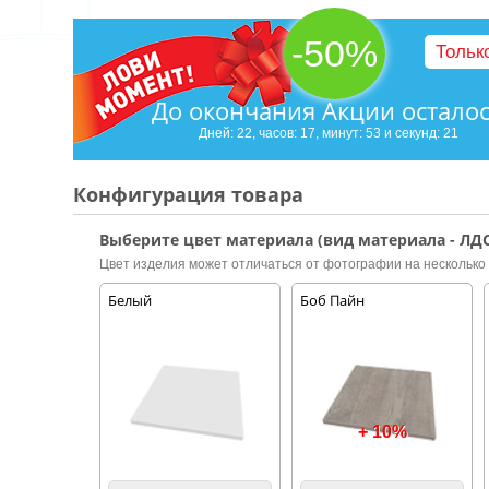
-50%
Тольк
До окончания Акции остало
Дней: 22, часов: 17, минут: 53 и секунд: 20
Конфигурация товара
Выберите цвет материала (вид материала - ЛДС
Цвет изделия может отличаться от фотографии на несколько 
Белый
Боб Пайн
+ 10%