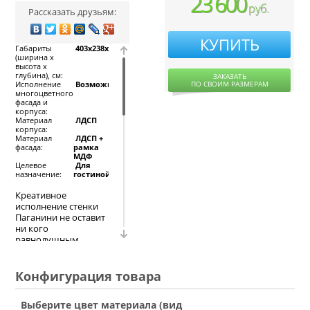
23 600
руб.
Рассказать друзьям:
КУПИТЬ
Габариты
403x238x55,
(ширина х
высота х
глубина), см:
ЗАКАЗАТЬ
ПО СВОИМ РАЗМЕРАМ
Исполнение
Возможно
многоцветного
фасада и
корпуса:
Материал
ЛДСП
корпуса:
Материал
ЛДСП +
фасада:
рамка
МДФ
Целевое
Для
назначение:
гостиной
Креативное
исполнение стенки
Паганини не оставит
ни кого
равнодушным.
Модульная система
изделия
предполагает три
Конфигурация товара
секции. Первая часть
состоит из
Выберите цвет материала (вид
распашного шкафа и