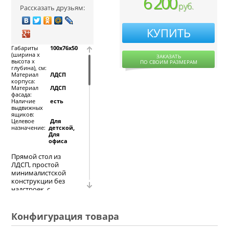
6 200
руб.
Рассказать друзьям:
КУПИТЬ
Габариты
100x76x50
(ширина х
ЗАКАЗАТЬ
высота х
ПО СВОИМ РАЗМЕРАМ
глубина), см:
Материал
ЛДСП
корпуса:
Материал
ЛДСП
фасада:
Наличие
есть
выдвижных
ящиков:
Целевое
Для
назначение:
детской,
Для
офиса
Прямой стол из
ЛДСП, простой
минималистской
конструкции без
надстроек, с
жесткой задней
стенкой почти во
всю высоту стола.
Конфигурация товара
Столешница и