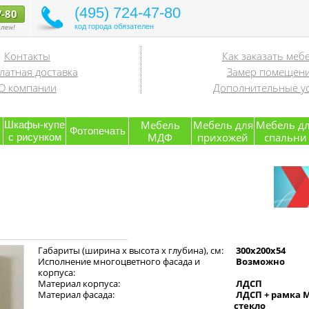
(495) 724-47-80
7-80
код города обязателен
лен!
Контакты
Как заказать меб
латная доставка
Замер помещен
О компании
Дополнительные ус
я
Мебель
Мебель для
Мебель д
Шкафы-купе
Фотопечать
МДФ
прихожей
спальни
с рисунком
Габариты (ширина х высота х глубина), см:
300x200x54
Исполнение многоцветного фасада и
Возможно
корпуса:
Материал корпуса:
ЛДСП
Материал фасада:
ЛДСП + рамка 
стекло