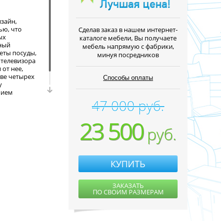
зайн,
ью, что
Cделав заказ в нашем интернет-
ых
каталоге мебели, Вы получаете
ный
мебель напрямую с фабрики,
еты посуды,
минуя посредников
 телевизора
от нее,
тве четырех
Способы оплаты
у
чием
 включает
47 000 руб.
23 500
руб.
КУПИТЬ
ЗАКАЗАТЬ
ПО СВОИМ РАЗМЕРАМ