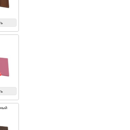
ть
%
ть
мный