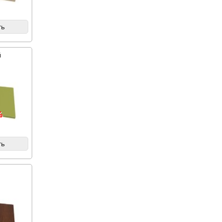
ть
й
%
ть