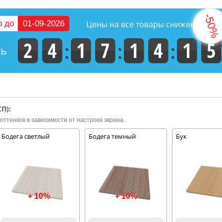
о до
01-09-2026
Цены на все товары снижены на
2
4
1
7
1
4
1
4
сь
П):
оттенков в зависимости от настроек экрана.
Бодега светлый
Бодега темный
Бук
+ 10%
+ 10%