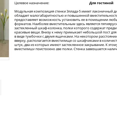
Целевое назначение:
Для гостиной
Модульная композиция стенки Эллада-5 имеет лаконичный ди
обладает малогабаритностью и повышенной вместительност
предоставляет возможность установить ее в помещении люб
форматов. Наиболее вместительным здесь является пятиярус
застекленный шкаф-колонка, полки которого содержат предм
красивые вещи. Внизу к нему примыкает небольшой пост для
в виде тумбочки с двумя ящичками. На некотором расстоянии 
вверху, располагается вместилище со шкафчиками в количес
штук, два из которых имеют застекленное закрывание. К этом
вместилищу пристроено две полки. Стенка завершается нали
колонки, находящейся на поверхности пространства, которое
два выдвижных ящика и шкафчик.