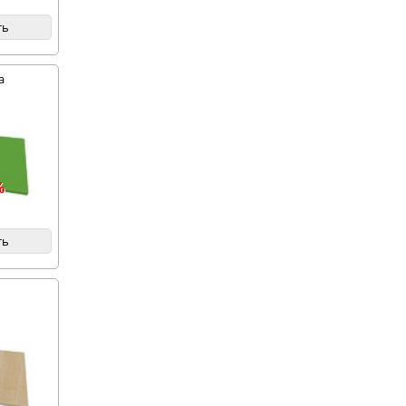
ть
а
%
ть