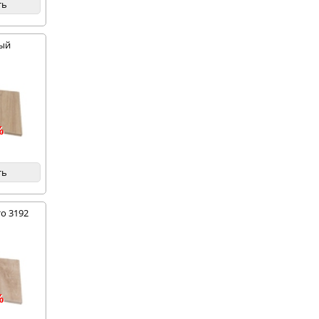
ть
ный
%
ть
-50%
о 3192
%