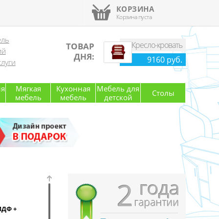
КОРЗИНА
Корзина пуста
ель
Кресло-кровать
ТОВАР
ий
ДНЯ:
9160 руб.
луги
ля
Мягкая
Кухонная
Мебель для
Столы
мебель
мебель
детской
года
2
гарантии
МДФ +