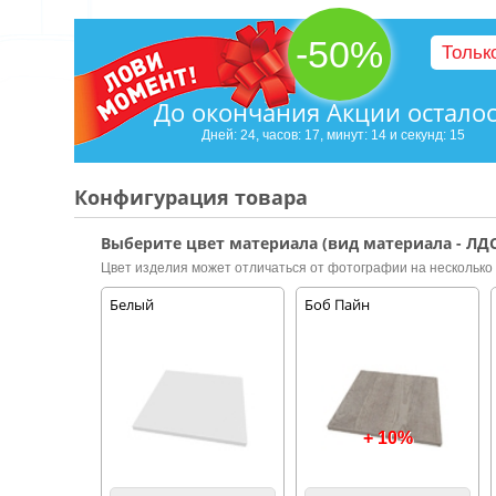
-50%
Тольк
До окончания Акции остало
Дней: 24, часов: 17, минут: 14 и секунд: 14
Конфигурация товара
Выберите цвет материала (вид материала - ЛДС
Цвет изделия может отличаться от фотографии на несколько 
Белый
Боб Пайн
+ 10%