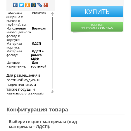
КУПИТЬ
Габариты
240x230x52,
(ширина х
высота х
глубина), см:
ЗАКАЗАТЬ
ПО СВОИМ РАЗМЕРАМ
Исполнение
Возможно
многоцветного
фасада и
корпуса:
Материал
ЛДСП
корпуса:
Материал
ЛДСП +
фасада:
рамка
МДФ
Целевое
Для
назначение:
гостиной
Для размещения в
гостиной аудио- и
видеотехники, а
также посуды и
различных мелочей
отлично подходит
удобная
современная стенка.
Конфигурация товара
Качественный
материал несущих
Выберите цвет материала (вид
конструкций и
материала - ЛДСП):
фасада (ЛДСП)