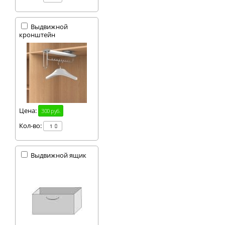
на фасадной части
шкафчика, которое
зрительно увеличит
охватываемое им
Выдвижной
пространство
кронштейн
помещения.
Цена:
300 руб.
Кол-во:
Выдвижной ящик