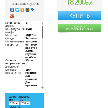
18 200
руб.
Рассказать друзьям:
КУПИТЬ
Количество
3
дверей:
ЗАКАЗАТЬ
Конфигурация
купе
ПО СВОИМ РАЗМЕРАМ
шкафа:
Материал
ЛДСП +
фасада:
Зеркало
Минимальные
ширина
габариты:
от 150см,
высота от
200см,
глубина
от 40см
Система
Versal
направляющих
для дверей:
Целевое
Для
назначение:
гостиной,
Для
спальни,
Для
прихожей
Мы сможем
выполнить
Ширина,
Высота,
см:
см:
фотопечать любого
изображения,
Глубина,