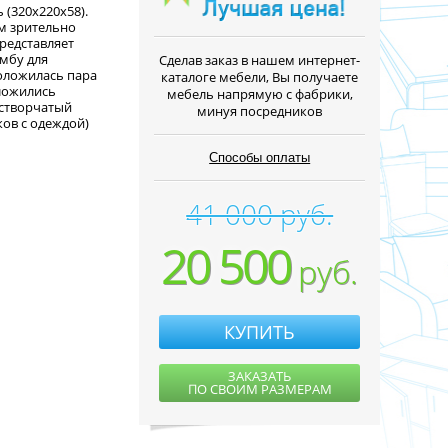
 (320x220x58).
м зрительно
представляет
мбу для
Cделав заказ в нашем интернет-
положилась пара
каталоге мебели, Вы получаете
ложились
мебель напрямую с фабрики,
устворчатый
минуя посредников
ков с одеждой)
Способы оплаты
41 000 руб.
20 500
руб.
КУПИТЬ
ЗАКАЗАТЬ
ПО СВОИМ РАЗМЕРАМ