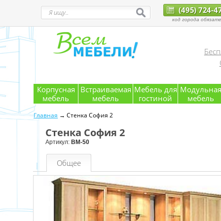
(495) 724-4
код города обязате
Бесп
Корпусная
Встраиваемая
Мебель для
Модульна
мебель
мебель
гостиной
мебель
Главная
→ Стенка София 2
Стенка София 2
Артикул:
ВМ-50
Общее