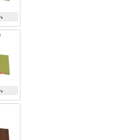
ть
й
%
ть