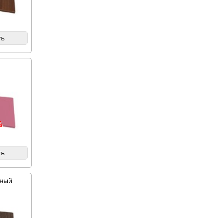
ть
%
ть
мный