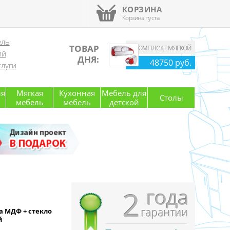
КОРЗИНА
Корзина пуста
ель
Комплект мягкой
ТОВАР
ий
мебели
ДНЯ:
48750 руб.
луги
ля
Мягкая
Кухонная
Мебель для
Столы
мебель
мебель
детской
года
2
гарантии
а МДФ + стекло
й