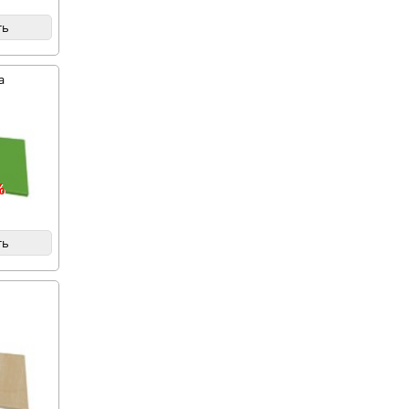
ть
а
%
ть