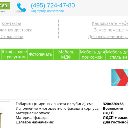
(495) 724-47-80
7-80
код города обязателен
лен!
Контакты
Как заказать меб
латная доставка
Замер помещен
О компании
Дополнительные ус
я
Мебель
Мебель для
Мебель д
Шкафы-купе
Фотопечать
МДФ
прихожей
спальни
с рисунком
Габариты (ширина х высота х глубина), см:
320x220x58,
Исполнение многоцветного фасада и корпуса:
Возможно
Материал корпуса:
ЛДСП
Материал фасада:
ЛДСП + рамк
Целевое назначение:
Для гостино