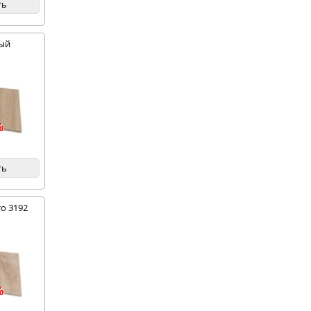
ть
ный
%
ть
-50%
о 3192
%