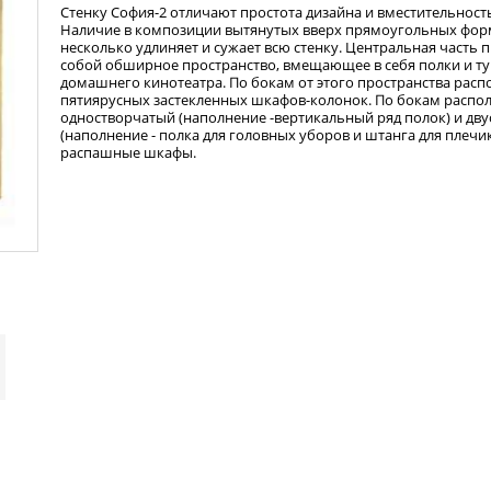
Стенку София-2 отличают простота дизайна и вместительность
Наличие в композиции вытянутых вверх прямоугольных фор
несколько удлиняет и сужает всю стенку. Центральная часть 
собой обширное пространство, вмещающее в себя полки и ту
домашнего кинотеатра. По бокам от этого пространства рас
пятиярусных застекленных шкафов-колонок. По бокам распо
одностворчатый (наполнение -вертикальный ряд полок) и дв
(наполнение - полка для головных уборов и штанга для плечи
распашные шкафы.