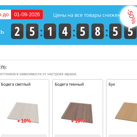
о до
01-09-2026
Цены на все товары снижены на
2
5
1
4
5
8
5
4
сь
П):
оттенков в зависимости от настроек экрана.
Бодега светлый
Бодега темный
Бук
+ 10%
+ 10%