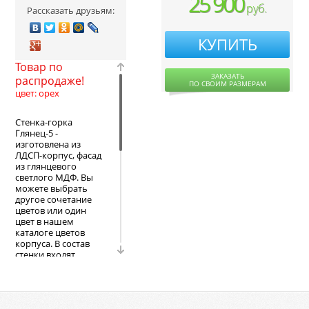
25 900
руб.
Рассказать друзьям:
КУПИТЬ
Товар по
ЗАКАЗАТЬ
распродаже!
ПО СВОИМ РАЗМЕРАМ
цвет: орех
Стенка-горка
Глянец-5 -
изготовлена из
ЛДСП-корпус, фасад
из глянцевого
светлого МДФ. Вы
можете выбрать
другое сочетание
цветов или один
цвет в нашем
каталоге цветов
корпуса. В состав
стенки входят
следующие
элементы: большая
навесная секция с
комбинированными