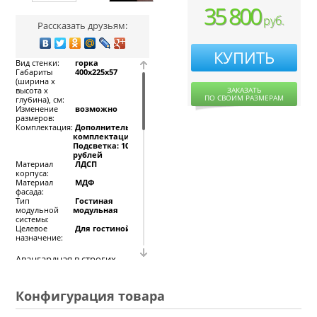
35 800
руб.
Рассказать друзьям:
КУПИТЬ
Вид стенки:
горка
Габариты
400x225x57
(ширина х
высота х
ЗАКАЗАТЬ
ПО СВОИМ РАЗМЕРАМ
глубина), см:
Изменение
возможно
размеров:
Комплектация:
Дополнительная
комплектация:
Подсветка: 1000
рублей
Материал
ЛДСП
корпуса:
Материал
МДФ
фасада:
Тип
Гостиная
модульной
модульная
системы:
Целевое
Для гостиной
назначение:
Авангардная в строгих
геометрических формах
стенка МДФ МК-4,
изготовлена из
Конфигурация товара
качественных
материалов - корпус