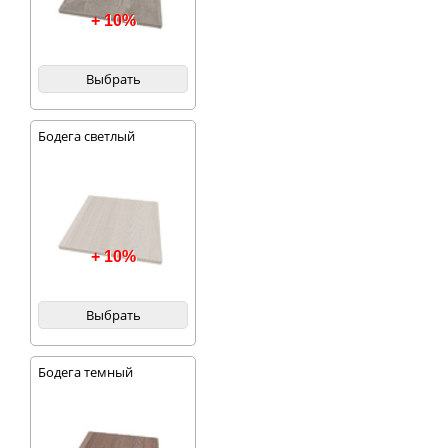
понравившийся цвет из
+ 10%
нашего каталога цветов.
Выбрать
Бодега светлый
+ 10%
Выбрать
Бодега темный