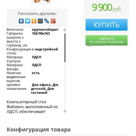
9 900
руб.
Рассказать друзьям:
КУПИТЬ
Величина:
крупногабаритный
Габариты
165/90x163
(ширина х
ЗАКАЗАТЬ
высота х
ПО СВОИМ РАЗМЕРАМ
глубина), см:
Конфигурация
с надстройкой
стола:
Материал
ЛДСП
корпуса:
Материал
ЛДСП
фасада:
Наличие
есть
выдвижных
ящиков:
Целевое
Для офиса, Для
назначение:
детской, Для
гостиной
Компьютерный стол
Фабиано, выполненный из
ЛДСП, обеспечивает
максимум комфорта при
работе с использованием
компьютерной техники.
Конфигурация товара
Оригинальное решение и
удобное расположение