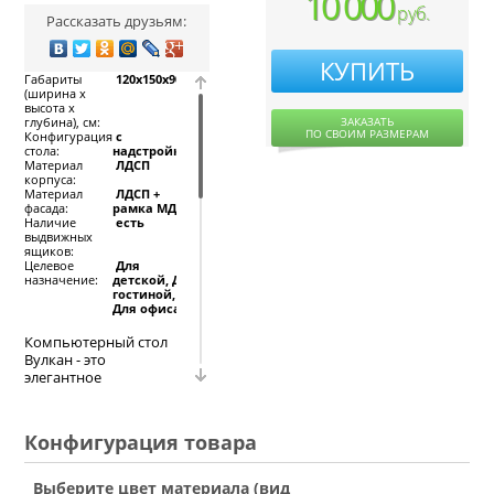
10 000
руб.
Рассказать друзьям:
КУПИТЬ
Габариты
120x150x90
(ширина х
высота х
ЗАКАЗАТЬ
глубина), см:
ПО СВОИМ РАЗМЕРАМ
Конфигурация
с
стола:
надстройкой
Материал
ЛДСП
корпуса:
Материал
ЛДСП +
фасада:
рамка МДФ
Наличие
есть
выдвижных
ящиков:
Целевое
Для
назначение:
детской, Для
гостиной,
Для офиса
Компьютерный стол
Вулкан - это
элегантное
исполнение и
наличие плавных
линий в дизайне. Он
Конфигурация товара
компактен и
функционален,
устанавливается в
Выберите цвет материала (вид