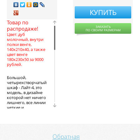
КУПИТЬ
Товар по
ЗАКАЗАТЬ
распродаже!
ПО СВОИМ РАЗМЕРАМ
Цвет: дуб
молочный, внутри
полки венге,
140x210x40, а также
цвет венге
180х230х50 за 9000
рублей.
Большой,
четырехстворчатый
шкаф - Лайт-4, это
модель, в дизайне
которой нет ничего
лишнего, все линии
четкие и
лаконичные. Шкаф с
тремя распашными
дверьми. Материал,
из которого
выполнен шкаф-
Обратная
ЛДСП. Шкаф может