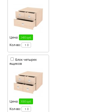
негативных
воздействий, таких, как
пыль, влажность и
резкие перепады
температуры.
Цена:
2400 руб.
Кол-во:
Блок четырех
ящиков
Цена:
3000 руб.
Кол-во: