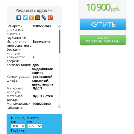
10 900
руб.
Рассказать друзьям:
КУПИТЬ
Габариты
100х225х40
(ширина х
высота х
глубина), см:
ЗАКАЗАТЬ
Исполнение
Возможно
ПО СВОИМ РАЗМЕРАМ
многоцветного
фасада и
корпуса:
Количество
2
дверей:
Комплектация:
два
выдвижных
ящика
Конфигурация
распашной,
шкафа:
книжный,
двухстворчатый
Материал
ЛДСП
корпуса:
Материал
ЛДСП + стекло
фасада:
Минимальные
100х225х40
габариты:
Наличие
есть
выдвижных
Ширина,
Высота,
ящиков:
см:
см:
Целевое
Для гостиной,
назначение:
Для спальни,
Глубина,
Для детской,