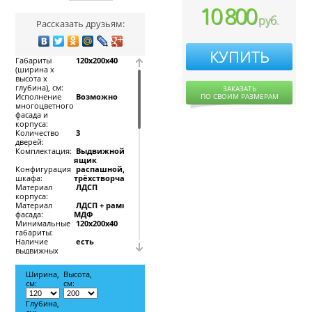
10 800
руб.
Рассказать друзьям:
КУПИТЬ
Габариты
120х200х40
(ширина х
высота х
глубина), см:
ЗАКАЗАТЬ
Исполнение
Возможно
ПО СВОИМ РАЗМЕРАМ
многоцветного
фасада и
корпуса:
Количество
3
дверей:
Комплектация:
Выдвижной
ящик
Конфигурация
распашной,
шкафа:
трёхстворчатый
Материал
ЛДСП
корпуса:
Материал
ЛДСП + рамка
фасада:
МДФ
Минимальные
120х200х40
габариты:
Наличие
есть
выдвижных
ящиков:
Целевое
Для гостиной,
Ширина,
Высота,
назначение:
Для спальни,
см:
см:
Для детской
Глубина,
Трехстворчатый