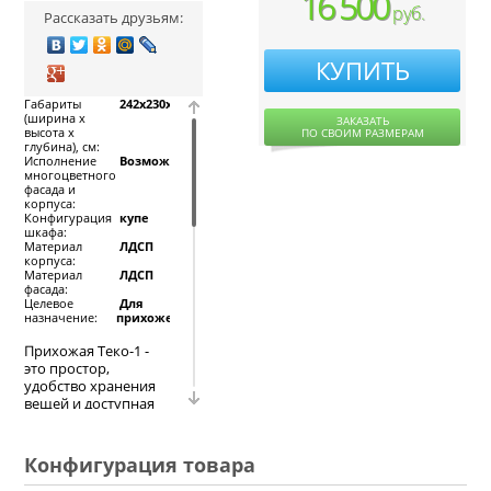
16 500
руб.
Рассказать друзьям:
КУПИТЬ
Габариты
242x230x42
(ширина х
ЗАКАЗАТЬ
высота х
ПО СВОИМ РАЗМЕРАМ
глубина), см:
Исполнение
Возможно
многоцветного
фасада и
корпуса:
Конфигурация
купе
шкафа:
Материал
ЛДСП
корпуса:
Материал
ЛДСП
фасада:
Целевое
Для
назначение:
прихожей
Прихожая Теко-1 -
это простор,
удобство хранения
вещей и доступная
ценовая категория.
Прихожая состоит из
шкафа купе,
Конфигурация товара
углового
пространства с