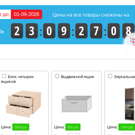
-50
о до
01-09-2026
Цены на все товары снижены на
2
3
0
9
2
7
0
7
сь
Блок четырех
Выдвижной ящик
Зеркальна
ящиков
Цена:
Цена:
Цена:
3000 руб.
800 руб.
1500 руб.