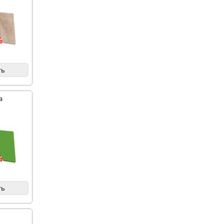
%
ть
а
%
ть