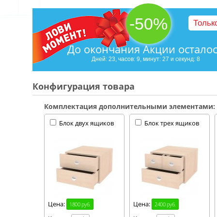
-50%
Тольк
До окончания Акции остало
Дней: 23, часов: 9, минут: 27 и секунд: 7
Конфигурация товара
Комплектация дополнительными элементами:
Блок двух ящиков
Блок трех ящиков
Цена:
Цена:
1800 руб.
2400 руб.