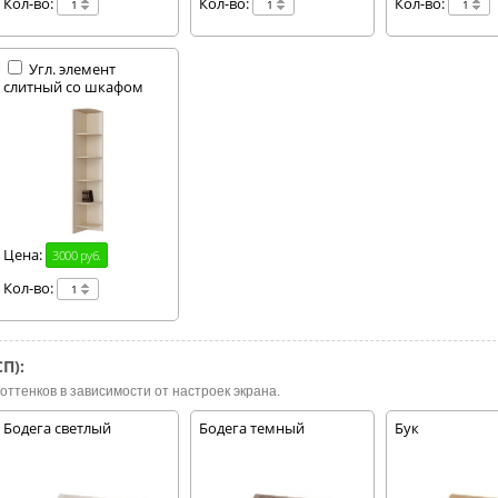
Кол-во:
Кол-во:
Кол-во:
Угл. элемент
слитный со шкафом
Цена:
3000 руб.
Кол-во:
П):
оттенков в зависимости от настроек экрана.
Бодега светлый
Бодега темный
Бук