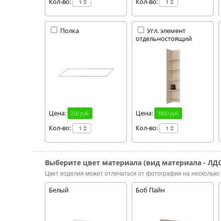
Кол-во:
Кол-во:
Полка
Угл. элемент
отдельностоящий
Цена:
Цена:
250 руб.
3900 руб.
Кол-во:
Кол-во:
Выберите цвет материала (вид материала - ЛДС
Цвет изделия может отличаться от фотографии на несколько 
Белый
Боб Пайн