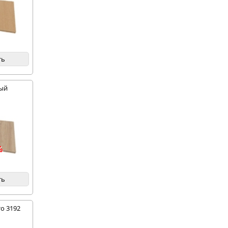
ть
ный
%
ть
о 3192