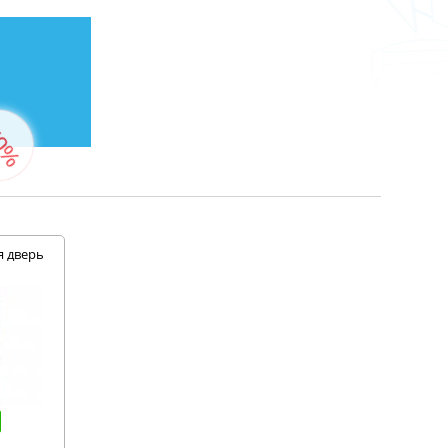
%
я дверь