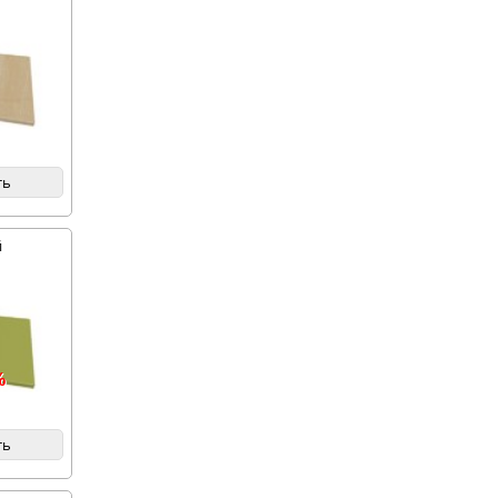
ть
й
%
ть