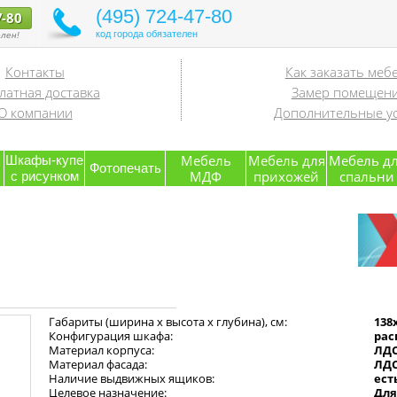
(495) 724-47-80
7-80
код города обязателен
лен!
Контакты
Как заказать меб
латная доставка
Замер помещен
О компании
Дополнительные ус
я
Мебель
Мебель для
Мебель д
Шкафы-купе
Фотопечать
МДФ
прихожей
спальни
с рисунком
Габариты (ширина х высота х глубина), см:
138
Конфигурация шкафа:
рас
Материал корпуса:
ЛД
Материал фасада:
ЛД
Наличие выдвижных ящиков:
ест
Целевое назначение:
Для