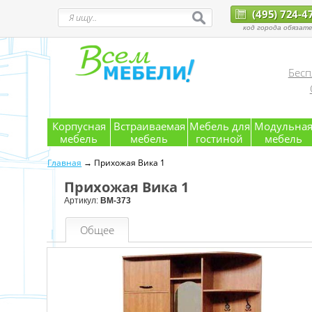
(495) 724-4
код города обязате
Бесп
Корпусная
Встраиваемая
Мебель для
Модульна
мебель
мебель
гостиной
мебель
Главная
→ Прихожая Вика 1
Прихожая Вика 1
Артикул:
ВМ-373
Общее