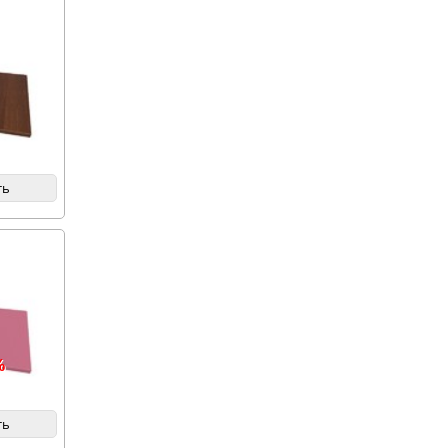
ть
%
ть