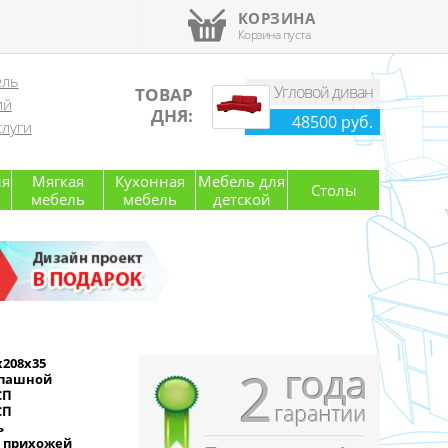
КОРЗИНА
Корзина пуста
ель
Угловой диван
ТОВАР
ий
ДНЯ:
48500 руб.
луги
ля
Мягкая
Кухонная
Мебель для
Столы
мебель
мебель
детской
x208x35
года
2
пашной
СП
гарантии
СП
ь
 прихожей