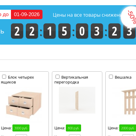
о до
01-09-2026
Цены на все товары снижены на
2
2
1
5
0
3
2
2
сь
Блок четырех
Вертикальная
Вешалка
ящиков
перегородка
Цена:
Цена:
Цена:
3000 руб.
800 руб.
2000 руб.