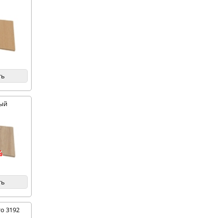
ть
ный
%
ть
о 3192