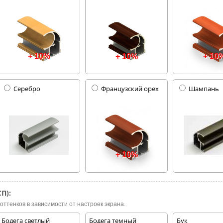
+ 10%
+ 10
+ 10%
Серебро
Французский орех
Шампань
+ 10%
П):
оттенков в зависимости от настроек экрана.
Бодега светлый
Бодега темный
Бук