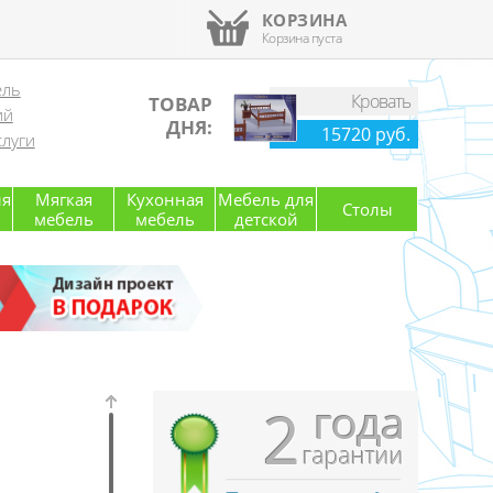
КОРЗИНА
Корзина пуста
ель
Кровать
ТОВАР
ий
ДНЯ:
15720 руб.
луги
ля
Мягкая
Кухонная
Мебель для
Столы
мебель
мебель
детской
года
2
гарантии