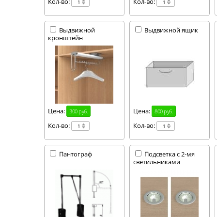
Кол-во:
Кол-во:
Выдвижной
Выдвижной ящик
кронштейн
Цена:
Цена:
300 руб.
800 руб.
Кол-во:
Кол-во:
Пантограф
Подсветка с 2-мя
светильниками