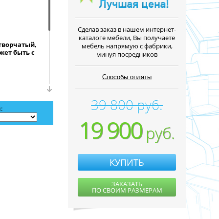
Cделав заказ в нашем интернет-
каталоге мебели, Вы получаете
творчатый,
мебель напрямую с фабрики,
жет быть с
минуя посредников
Способы оплаты
39 800 руб.
ожей, Для
:
19 900
руб.
брать
те название
КУПИТЬ
, из
изучите
ели на
ЗАКАЗАТЬ
рху корзина
ПО СВОИМ РАЗМЕРАМ
тавливаем и
ю.