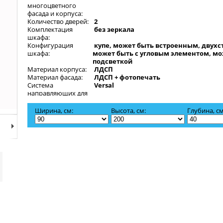
многоцветного
фасада и корпуса:
Количество дверей:
2
Комплектация
без зеркала
шкафа:
Конфигурация
купе, может быть встроенным, двухс
шкафа:
может быть с угловым элементом, мо
подсветкой
Материал корпуса:
ЛДСП
Материал фасада:
ЛДСП + фотопечать
Система
Versal
направляющих для
дверей:
Целевое
Для гостиной, Для спальни, Для прих
Ширина, см:
Высота, см:
Глубина, см
назначение:
офиса, Для дачи
Мы сможем выполнить фотопечать любого изображения, вы
рисунок можно на сайте
, при заказе сообщи
depositphotos.com
изображения нашим менеджерам.
Шкаф купе Лайн 13 изготовлен на современном оборудовании
качественных материалов. Чтобы купить шкаф купе Лайн 13 
информацию, просмотрите фотографии и характеристики мод
сайте. Для оформления заказа необходимо нажать кнопку вве
или позвонить по бесплатному номеру +7(495)724-47-80. Изго
продаем только качественный товар. Предоставляем гаранти