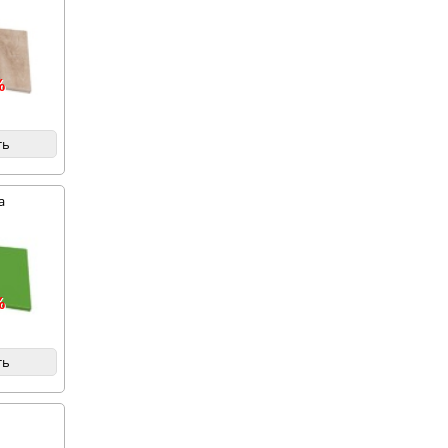
%
ть
а
%
ть