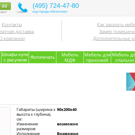
(495) 724-47-80
7-80
код города обязателен
лен!
Контакты
Как заказать меб
латная доставка
Замер помещен
О компании
Дополнительные ус
я
Мебель
Мебель для
Мебель д
Шкафы-купе
Фотопечать
МДФ
прихожей
спальни
с рисунком
Габариты (ширина х
90x200x40
высота х глубина),
см:
Изменение
возможно
размеров:
Исполнение
Возможно