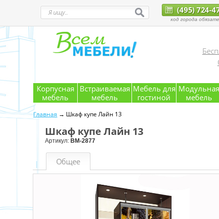
(495) 724-4
код города обязате
Бесп
Корпусная
Встраиваемая
Мебель для
Модульна
мебель
мебель
гостиной
мебель
Главная
→ Шкаф купе Лайн 13
Шкаф купе Лайн 13
Артикул:
ВМ-2877
Общее