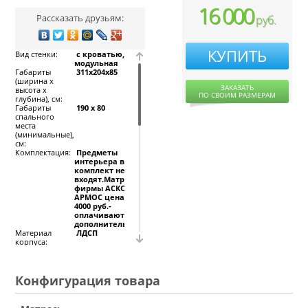
16 000
Рассказать друзьям:
руб.
КУПИТЬ
Вид стенки:
с кроватью,
модульная
Габариты
311x204x85
(ширина х
ЗАКАЗАТЬ
высота х
ПО СВОИМ РАЗМЕРАМ
глубина), см:
Габариты
190 х 80
спального
места
(минимальные),
см:
Комплектация:
Предметы
интерьера в
комплект не
входят.Матрацы
фирмы АСКОНА,
АРМОС цена от
4000 руб.-
оплачиваются
дополнительно.
Материал
ЛДСП
корпуса:
Материал
ЛДСП
фасада:
Наличие
есть
выдвижных
Конфигурация товара
ящиков:
Наличие
Без матраца
матраца: