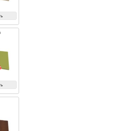
ть
й
%
ть