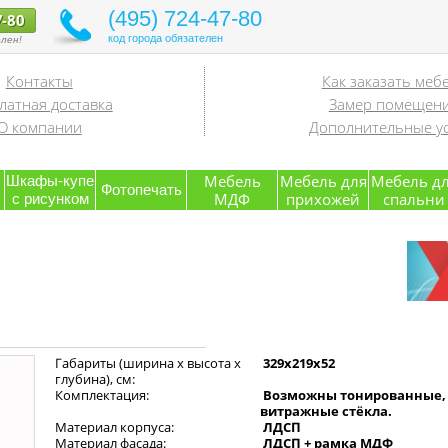
(495) 724-47-80
7-80
код города обязателен
лен!
Контакты
Как заказать меб
латная доставка
Замер помещен
О компании
Дополнительные ус
я
Мебель
Мебель для
Мебель д
Шкафы-купе
Фотопечать
МДФ
прихожей
спальни
с рисунком
Габариты (ширина х высота х
329x219x52
глубина), см:
Комплектация:
Возможны тонированные,
витражные стёкла.
Материал корпуса:
ЛДСП
Материал фасада:
ЛДСП + рамка МДФ