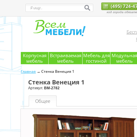
(495) 724-4
код города обязате
Бесп
Корпусная
Встраиваемая
Мебель для
Модульна
мебель
мебель
гостиной
мебель
Главная
→ Стенка Венеция 1
Стенка Венеция 1
Артикул:
ВМ-2782
Общее