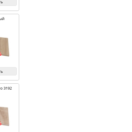
ть
ный
-50%
%
ть
о 3192
%