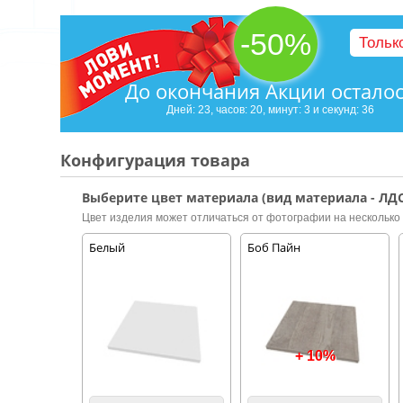
-50%
Тольк
До окончания Акции остало
Дней: 23, часов: 20, минут: 3 и секунд: 35
Конфигурация товара
Выберите цвет материала (вид материала - ЛДС
Цвет изделия может отличаться от фотографии на несколько 
Белый
Боб Пайн
+ 10%