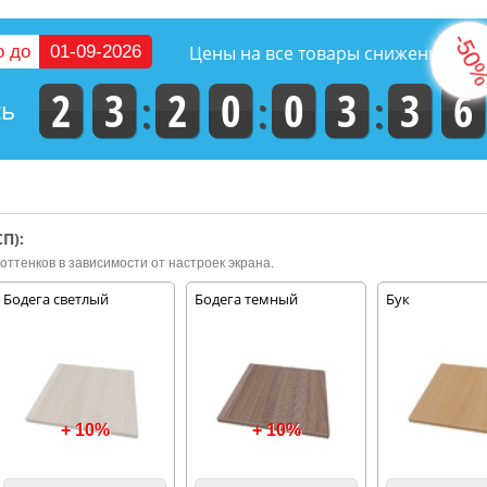
о до
01-09-2026
Цены на все товары снижены на
2
3
2
0
0
3
3
5
сь
П):
оттенков в зависимости от настроек экрана.
Бодега светлый
Бодега темный
Бук
+ 10%
+ 10%