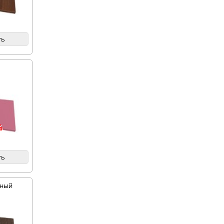
ть
%
ть
мный