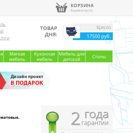
КОРЗИНА
Корзина пуста
ель
Кресло
ТОВАР
ий
ДНЯ:
17500 руб.
луги
ля
Мягкая
Кухонная
Мебель для
Столы
мебель
мебель
детской
года
2
 матовые,
гарантии