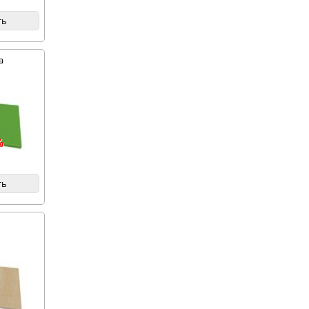
ть
а
%
ть