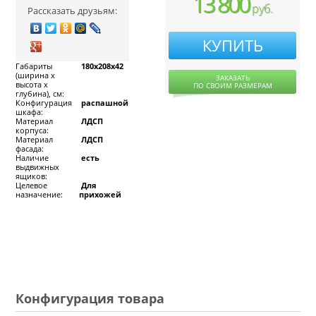
13 800
руб.
Рассказать друзьям:
КУПИТЬ
Габариты
180x208x42
(ширина х
ЗАКАЗАТЬ
высота х
ПО СВОИМ РАЗМЕРАМ
глубина), см:
Конфигурация
распашной
шкафа:
Материал
ЛДСП
корпуса:
Материал
ЛДСП
фасада:
Наличие
есть
выдвижных
ящиков:
Целевое
Для
назначение:
прихожей
Конфигурация товара