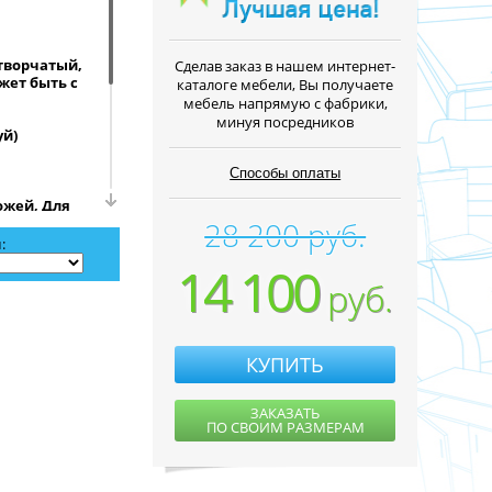
творчатый,
Cделав заказ в нашем интернет-
жет быть с
каталоге мебели, Вы получаете
мебель напрямую с фабрики,
минуя посредников
уй)
Способы оплаты
ожей, Для
28 200 руб.
:
ементом с
14 100
зеркале.
руб.
рав из
а по
80 см.
 стоимость
КУПИТЬ
едложенном
ЗАКАЗАТЬ
ПО СВОИМ РАЗМЕРАМ