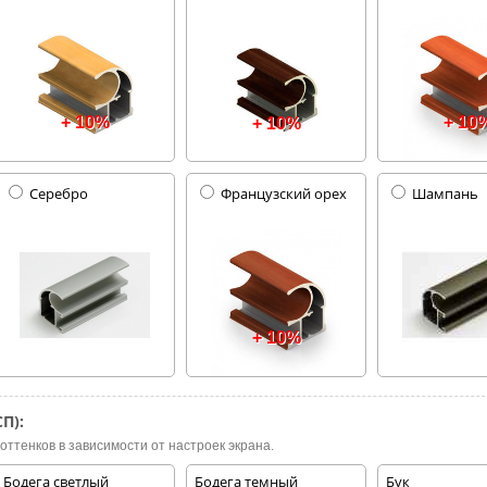
+ 10%
+ 10
+ 10%
Серебро
Французский орех
Шампань
+ 10%
П):
оттенков в зависимости от настроек экрана.
Бодега светлый
Бодега темный
Бук