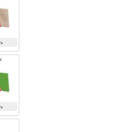
%
ть
а
%
ть