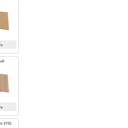
ть
ный
%
ть
о 3192