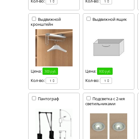
Кол-во:
Кол-во:
Выдвижной
Выдвижной ящик
кронштейн
Цена:
Цена:
300 руб.
800 руб.
Кол-во:
Кол-во:
Пантограф
Подсветка с 2-мя
светильниками