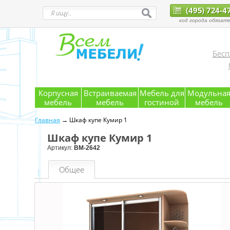
(495) 724-4
код города обязате
Бесп
Корпусная
Встраиваемая
Мебель для
Модульна
мебель
мебель
гостиной
мебель
Главная
→ Шкаф купе Кумир 1
Шкаф купе Кумир 1
Артикул:
ВМ-2642
Общее