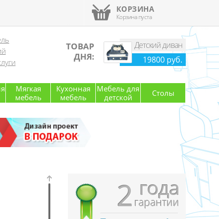
КОРЗИНА
Корзина пуста
ель
Детский диван
ТОВАР
ий
ДНЯ:
19800 руб.
луги
ля
Мягкая
Кухонная
Мебель для
Столы
мебель
мебель
детской
года
2
гарантии