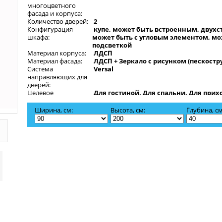
многоцветного
фасада и корпуса:
Количество дверей:
2
Конфигурация
купе, может быть встроенным, двухс
шкафа:
может быть с угловым элементом, мо
подсветкой
Материал корпуса:
ЛДСП
Материал фасада:
ЛДСП + Зеркало с рисунком (пескостр
Система
Versal
направляющих для
дверей:
Целевое
Для гостиной, Для спальни, Для прих
назначение:
офиса, Для дачи
Ширина, см:
Высота, см:
Глубина, см
Двустворчатый шкаф-купе Кумир-1 - это модель с боковым эл
полками. Модель декорирована пескоструйным рисунком на 
Шкаф выполнен из ЛДСП, цвет ЛДСП вы можете изменить, выб
каталога необходимый. Возможно изменение размеров шкаф
желанию клиента: ширина - от 90 до 200 см высота - от 200 до 2
Зеркало с пескоструйным рисунком. ВНИМАНИЕ! В указанную
входит внутреннее наполнение со штангой. Все нужные вам
комплектующие необходимо прибавлять в калькуляторе пр
ниже. Угловой элемент и подсветка в комплект не входят.