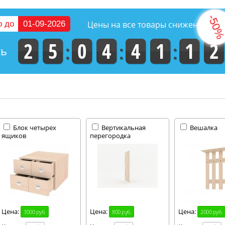
о до
01-09-2026
Цены на все товары снижены на
2
5
0
4
4
1
1
1
сь
Блок четырех
Вертикальная
Вешалка
ящиков
перегородка
Цена:
Цена:
Цена:
3000 руб.
800 руб.
2000 руб.