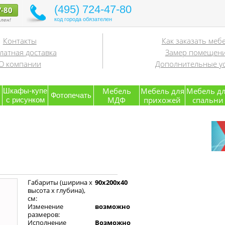
(495) 724-47-80
7-80
код города обязателен
лен!
Контакты
Как заказать меб
латная доставка
Замер помещен
О компании
Дополнительные ус
я
Мебель
Мебель для
Мебель д
Шкафы-купе
Фотопечать
МДФ
прихожей
спальни
с рисунком
Габариты (ширина х
90x200x40
высота х глубина),
см:
Изменение
возможно
размеров:
Исполнение
Возможно