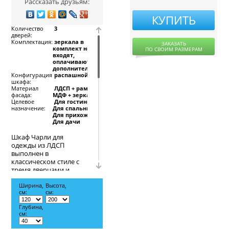
Рассказать друзьям:
КУПИТЬ
Количество
3
дверей:
Комплектация:
зеркала в
ЗАКАЗАТЬ
комплект не
ПО СВОИМ РАЗМЕРАМ
входят,
оплачиваются
дополнительно
Конфигурация
распашной
шкафа:
Материал
ЛДСП + рамка
фасада:
МДФ + зеркало
Целевое
Для гостиной,
назначение:
Для спальни,
Для прихожей,
Для дачи
Шкаф Чарли для
одежды из ЛДСП
выполнен в
классическом стиле с
тремя дверцами и
зеркальной вставкой
посередине. Цвет
Ширина,
Высота,
см:
см:
фасада, как и всего
корпуса, заказчик
Глубина,
может выбрать на свой
см:
вкус так, чтобы шкаф
гармонично вписался в