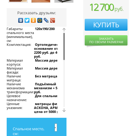
12 700
руб.
Рассказать друзьям:
КУПИТЬ
Габариты
120x190/200
спального места
(минимальные),
ЗАКАЗАТЬ
см:
ПО СВОИМ РАЗМЕРАМ
Комплектация:
Ортопедическое
основание от
2200 руб. до 4000
руб.
Материал
Массив дерева
корпуса:
Материал
Массив дерева
фасада:
Наличие
Без матраца
матраца:
Наличие
Подъёмный
механизма
механизм + 5500
трансформации:
руб.
Целевое
Для спальни
назначение:
Ценные
матрацы фирмы
указания:
АСКОНА, АРМОС
цена от 5000 руб.-
оплачиваются
дополнительно.
Кровать Амфитрита
Спальное место,
отличается
см: