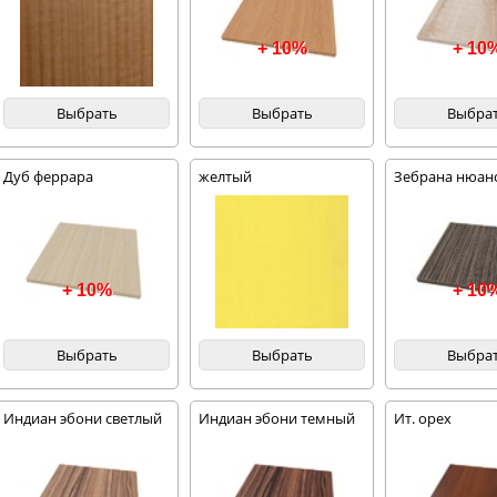
+ 10%
+ 10
Выбрать
Выбрать
Выбра
Дуб феррара
желтый
Зебрана нюан
+ 10%
+ 10
Выбрать
Выбрать
Выбра
Индиан эбони светлый
Индиан эбони темный
Ит. орех