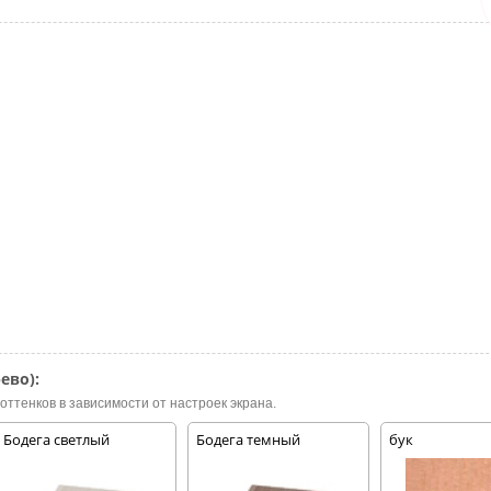
ево):
оттенков в зависимости от настроек экрана.
Бодега светлый
Бодега темный
бук