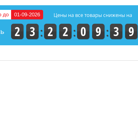
-50
о до
01-09-2026
Цены на все товары снижены на
2
3
2
2
0
9
3
8
сь