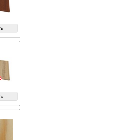
ть
%
ть