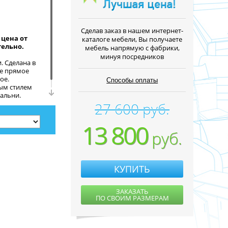
Cделав заказ в нашем интернет-
цена от
каталоге мебели, Вы получаете
тельно.
мебель напрямую с фабрики,
минуя посредников
. Сделана в
ье прямое
ое.
Способы оплаты
ым стилем
альни.
27 600 руб.
13 800
руб.
КУПИТЬ
ЗАКАЗАТЬ
ПО СВОИМ РАЗМЕРАМ