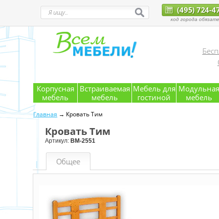
(495) 724-4
код города обязате
Бесп
Корпусная
Встраиваемая
Мебель для
Модульна
мебель
мебель
гостиной
мебель
Главная
→ Кровать Тим
Кровать Тим
Артикул:
ВМ-2551
Общее