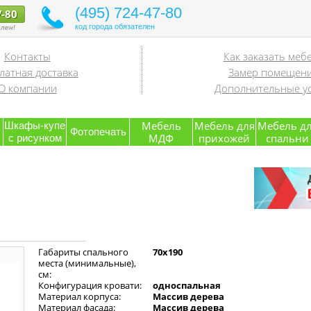
(495) 724-47-80
7-80
код города обязателен
лен!
Контакты
Как заказать меб
латная доставка
Замер помещен
О компании
Дополнительные ус
я
Мебель
Мебель для
Мебель д
Шкафы-купе
Фотопечать
МДФ
прихожей
спальни
с рисунком
Габариты спального
70х190
места (минимальные),
см:
Конфигурация кровати:
односпальная
Материал корпуса:
Массив дерева
Материал фасада:
Массив дерева