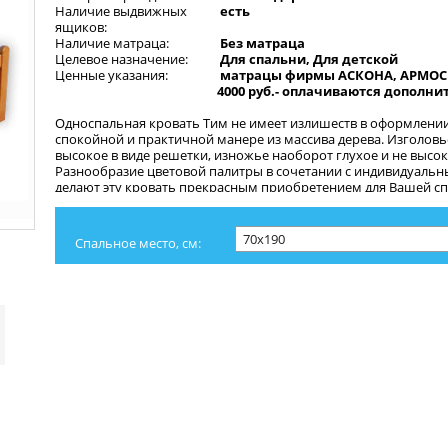
Наличие выдвижных
есть
ящиков:
Наличие матраца:
Без матраца
Целевое назначение:
Для спальни, Для детской
Ценные указания:
матрацы фирмы АСКОНА, АРМОС 
4000 руб.- оплачиваются дополни
Односпальная кровать Тим не имеет излишеств в оформлении
спокойной и практичной манере из массива дерева. Изголов
высокое в виде решетки, изножье наоборот глухое и не высок
Разнообразие цветовой палитры в сочетании с индивидуальн
делают эту кровать прекрасным приобретением для Вашей сп
Матрас заказывается и оплачивается отдельно.
Спальное место, см: