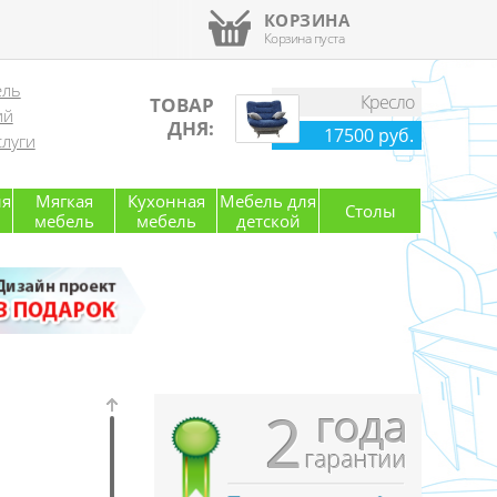
КОРЗИНА
Корзина пуста
ель
Кресло
ТОВАР
ий
ДНЯ:
17500 руб.
луги
ля
Мягкая
Кухонная
Мебель для
Столы
мебель
мебель
детской
года
2
гарантии