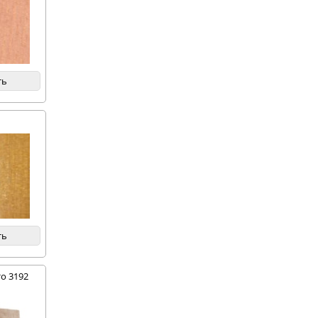
ть
ть
о 3192