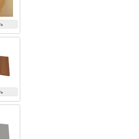
ть
ть