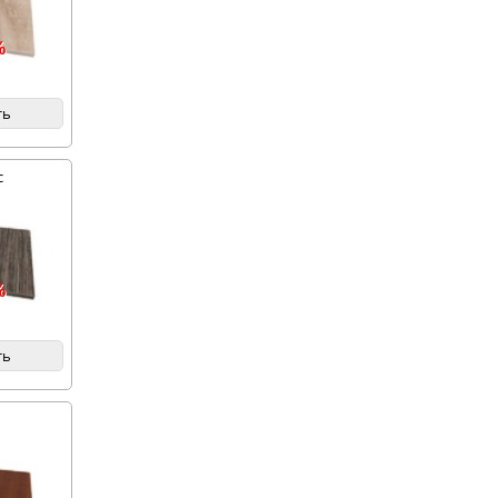
%
ть
с
%
ть