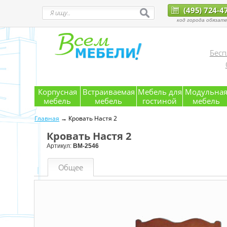
(495) 724-4
код города обязате
Бесп
Корпусная
Встраиваемая
Мебель для
Модульна
мебель
мебель
гостиной
мебель
Главная
→ Кровать Настя 2
Кровать Настя 2
Артикул:
ВМ-2546
Общее