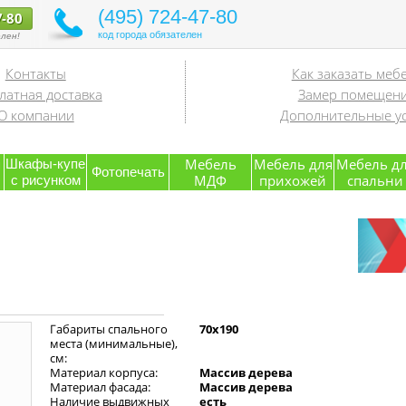
(495) 724-47-80
7-80
код города обязателен
лен!
Контакты
Как заказать меб
латная доставка
Замер помещен
О компании
Дополнительные ус
я
Мебель
Мебель для
Мебель д
Шкафы-купе
Фотопечать
МДФ
прихожей
спальни
с рисунком
Габариты спального
70х190
места (минимальные),
см:
Материал корпуса:
Массив дерева
Материал фасада:
Массив дерева
Наличие выдвижных
есть