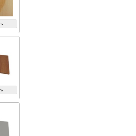
ть
ть