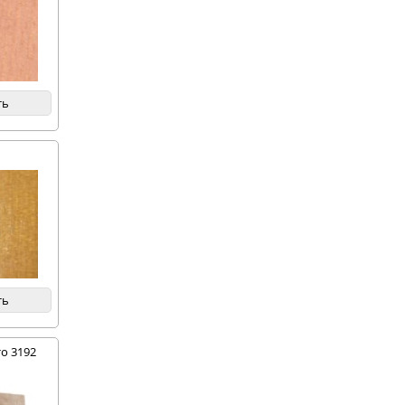
ть
ть
о 3192