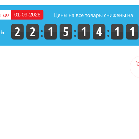
-50
о до
01-09-2026
Цены на все товары снижены на
2
2
1
5
1
4
1
0
сь