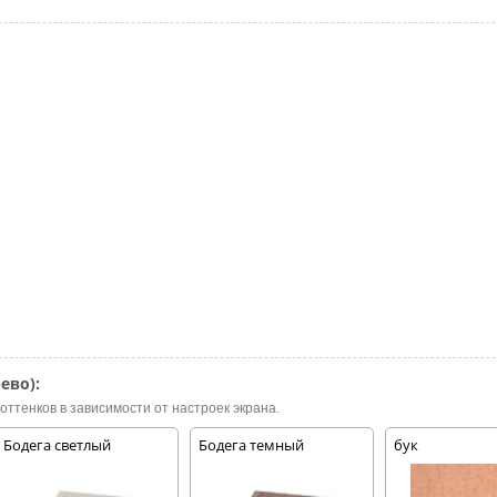
ево):
оттенков в зависимости от настроек экрана.
Бодега светлый
Бодега темный
бук