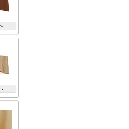
ть
%
ть