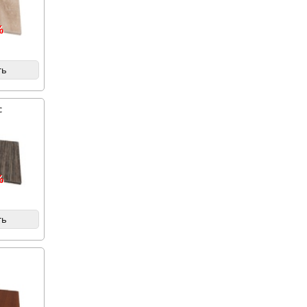
%
ть
с
%
ть