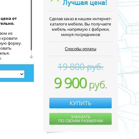
цена от
Cделав заказ в нашем интернет-
тельно.
каталоге мебели, Вы получаете
мебель напрямую с фабрики,
вом из
минуя посредников
и кровати
ную форму.
ровать
Способы оплаты
елья.
.
19 800 руб.
9 900
руб.
КУПИТЬ
ЗАКАЗАТЬ
ПО СВОИМ РАЗМЕРАМ