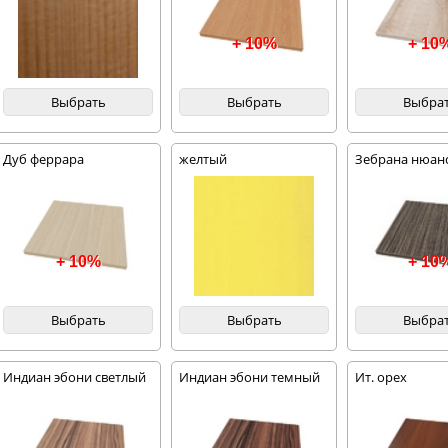
+ 10%
+ 10
Выбрать
Выбрать
Выбра
Дуб феррара
желтый
Зебрана нюан
+ 10%
+ 10
Выбрать
Выбрать
Выбра
Индиан эбони светлый
Индиан эбони темный
Ит. орех