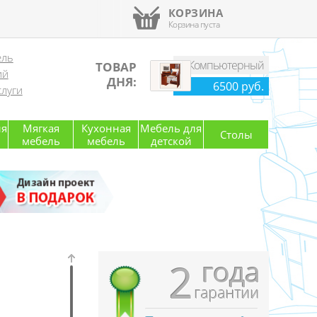
КОРЗИНА
Корзина пуста
ель
Компьютерный
ТОВАР
ий
стол
ДНЯ:
6500 руб.
луги
ля
Мягкая
Кухонная
Мебель для
Столы
мебель
мебель
детской
года
2
гарантии