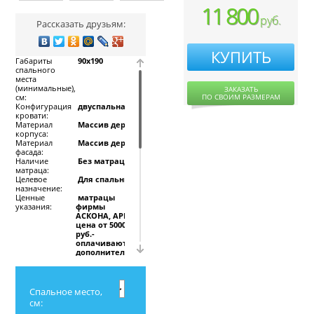
11 800
руб.
Рассказать друзьям:
КУПИТЬ
Габариты
90x190
спального
места
(минимальные),
ЗАКАЗАТЬ
см:
ПО СВОИМ РАЗМЕРАМ
Конфигурация
двуспальная
кровати:
Материал
Массив дерева
корпуса:
Материал
Массив дерева
фасада:
Наличие
Без матраца
матраца:
Целевое
Для спальни
назначение:
Ценные
матрацы
указания:
фирмы
АСКОНА, АРМОС
цена от 5000
руб.-
оплачиваются
дополнительно.
Кровать Лотос-1 с
низкой задней спинкой
Спальное место,
выполнена в
см:
классическом стиле.