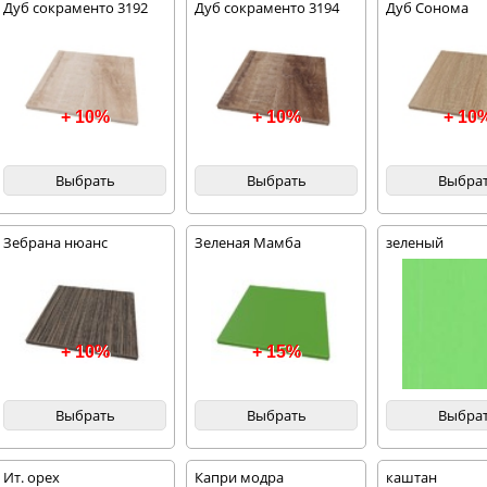
Дуб сокраменто 3192
Дуб сокраменто 3194
Дуб Сонома
+ 10%
+ 10%
+ 10
Выбрать
Выбрать
Выбра
Зебрана нюанс
Зеленая Мамба
зеленый
+ 10%
+ 15%
Выбрать
Выбрать
Выбра
Ит. орех
Капри модра
каштан