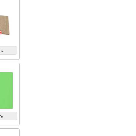
%
ть
ть