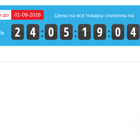
-50
о до
01-09-2026
Цены на все товары снижены на
2
4
0
5
1
9
0
3
сь