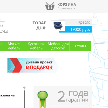
КОРЗИНА
Корзина пуста
ель
Кресло
ТОВАР
ий
ДНЯ:
19000 руб.
луги
ля
Мягкая
Кухонная
Мебель для
Столы
мебель
мебель
детской
года
2
казана на
гарантии