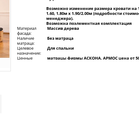
Возможно изменение размера кровати на 1.2
1.60, 1.80м x 1.90/2.00м (подробности стоимо
менеджера).
Возможна поэлементная комплектация
Материал
Массив дерева
фасада:
Наличие
Без матраца
матраца:
Целевое
Для спальни
назначение:
Ценные
матрацы фирмы АСКОНА, АРМОС цена от 500
указания:
оплачиваются дополнительно.
Спальный гарнитур Валенсия изготовлен на современном об
из качественных материалов. Чтобы купить спальный гарнит
изучите информацию, просмотрите фотографии и характерис
на сайте. Для оформления заказа необходимо нажать кнопку 
корзина или позвонить по бесплатному номеру +7(495)724-47-
Изготавливаем и продаем только качественный товар. Предо
гарантию.