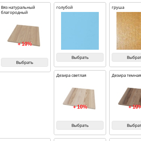
Вяз натуральный
голубой
груша
благородный
+ 10%
Выбрать
Выбра
Выбрать
Дезира светлая
Дезира темна
+ 10%
+ 10
Выбрать
Выбра