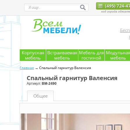
(495) 724-4
код города обязате
Бесп
Корпусная
Встраиваемая
Мебель для
Модульна
мебель
мебель
гостиной
мебель
Главная
→ Спальный гарнитур Валенсия
Спальный гарнитур Валенсия
Артикул:
ВМ-2490
Общее