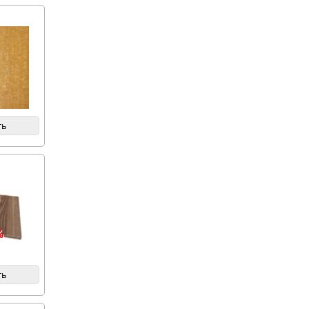
ть
я
%
ть