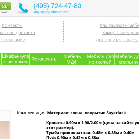
(495) 724-47-80
7-80
код города обязателен
лен!
Контакты
Как заказать меб
латная доставка
Замер помещен
О компании
Дополнительные ус
я
Мебель
Мебель для
Мебель д
Шкафы-купе
Фотопечать
МДФ
прихожей
спальни
с рисунком
Комплектация:
Материал: сосна, покрытие Sayerlack
Кровать: 0.90м x 1.90/2.00м (цена на сайте у
этот размер).
Тумба прикроватная: 0.48м х 0.35м х 0.40м
Пуф: 0.90м х 0.42м х 0.38м