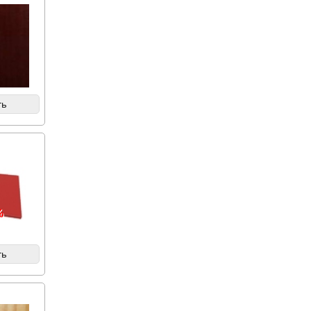
ть
%
ть