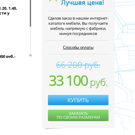
0, 1.40,
сти у
Cделав заказ в нашем интернет-
каталоге мебели, Вы получаете
мебель напрямую с фабрики,
минуя посредников
Способы оплаты
0 руб.-
66 200 руб.
орудовании,
33 100
ур Валенсия
руб.
тики модели
вверху
80.
ставляем
КУПИТЬ
ЗАКАЗАТЬ
ПО СВОИМ РАЗМЕРАМ