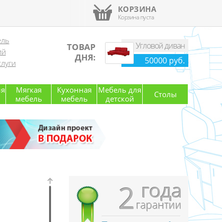
КОРЗИНА
Корзина пуста
ель
Угловой диван
ТОВАР
ий
ДНЯ:
50000 руб.
луги
ля
Мягкая
Кухонная
Мебель для
Столы
мебель
мебель
детской
года
2
гарантии