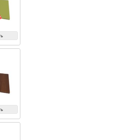
%
ть
ть