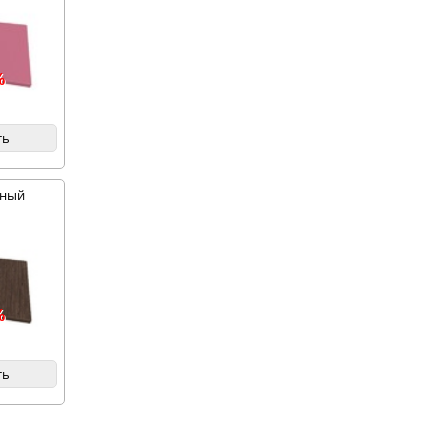
%
ть
мный
%
ть