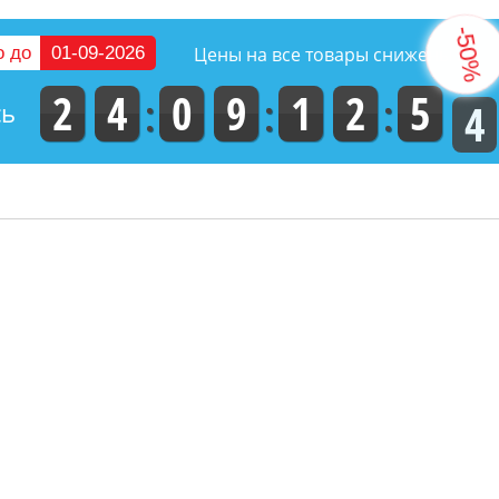
о до
01-09-2026
Цены на все товары снижены на
2
4
0
9
1
2
5
3
сь