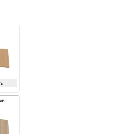
ть
ный