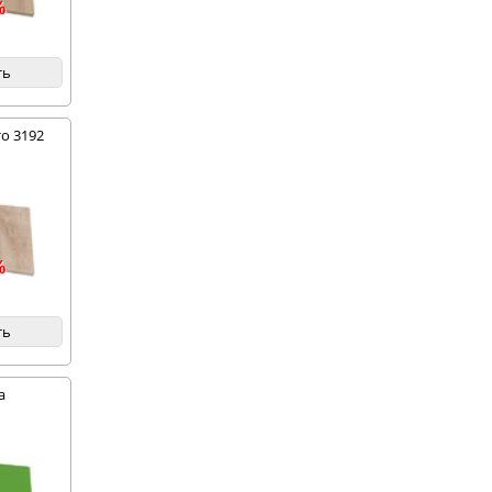
%
ть
о 3192
%
ть
а