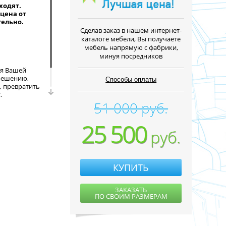
ходят.
цена от
тельно.
Cделав заказ в нашем интернет-
каталоге мебели, Вы получаете
мебель напрямую с фабрики,
минуя посредников
ля Вашей
решению,
Способы оплаты
, превратить
,
игру.
51 000 руб.
Вы можете
25 500
руб.
КУПИТЬ
ЗАКАЗАТЬ
ПО СВОИМ РАЗМЕРАМ