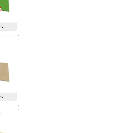
%
ть
ть
й