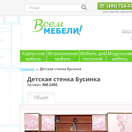
(495) 724-4
код города обязате
Бесп
Корпусная
Встраиваемая
Мебель для
Модульна
мебель
мебель
гостиной
мебель
Главная
→ Детская стенка Бусинка
Детская стенка Бусинка
Артикул:
ВМ-2485
Общее