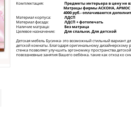
Комплектация:
Предметы интерьера в цену не в
Матрацы фирмы АСКОНА, АРМОС 
4000 руб.- оплачиваются дополни
Материал корпуса:
ЛДСП
Материал фасада:
ЛДСП + фотопечать
Наличие матраца:
Без матраца
Целевое назначение:
Для спальни, Для детской
Детская мебель Бусинка- это возможный стильный вариант д
детской комнаты. Благодаря оригинальному дизайнерскому 
стенка позволяет улучшить эргономику пространства детской
повседневные занятия Вашего ребёнка, такие как отход ко сну
выполнение домашних заданий, уборка вещей, в интересную 
Матрас в комплект не входит, приобретается отдельно. Цвет 
выбрать в соответствии с Вашими предпочтеньями.