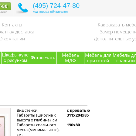
(495) 724-47-80
7-80
код города обязателен
лен!
Контакты
Как заказать меб
латная доставка
Замер помещен
О компании
Дополнительные ус
я
Мебель
Мебель для
Мебель д
Шкафы-купе
Фотопечать
МДФ
прихожей
спальни
с рисунком
Вид стенки:
с кроватью
Габариты (ширина х
311х204х85
высота х глубина), см:
Габариты спального
190х80
места (минимальные),
см: