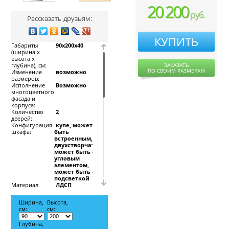
20 200
руб.
Рассказать друзьям:
КУПИТЬ
Габариты
90x200x40
(ширина х
высота х
глубина), см:
ЗАКАЗАТЬ
ПО СВОИМ РАЗМЕРАМ
Изменение
возможно
размеров:
Исполнение
Возможно
многоцветного
фасада и
корпуса:
Количество
2
дверей:
Конфигурация
купе, может
шкафа:
быть
встроенным,
двухстворчатый,
может быть с
угловым
элементом,
может быть с
подсветкой
Материал
ЛДСП
корпуса:
Материал
ЛДСП +
Ширина,
Высота,
фасада:
фотопечать
см:
см:
Система
Versal
направляющих
Глубина,
для дверей: