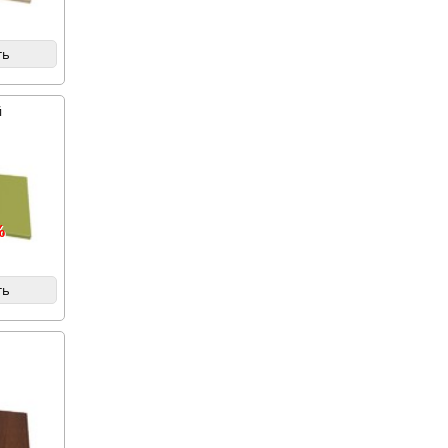
ть
й
%
ть