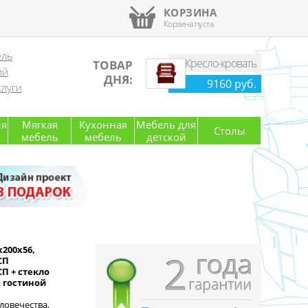
КОРЗИНА
Корзина пуста
ель
Кресло-кровать
ТОВАР
ий
ДНЯ:
9160 руб.
луги
ля
Мягкая
Кухонная
Мебель для
Столы
мебель
мебель
детской
x200x56,
года
2
СП
П + стекло
гарантии
 гостиной
ловечества,