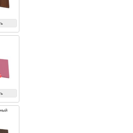
ть
%
ть
мный