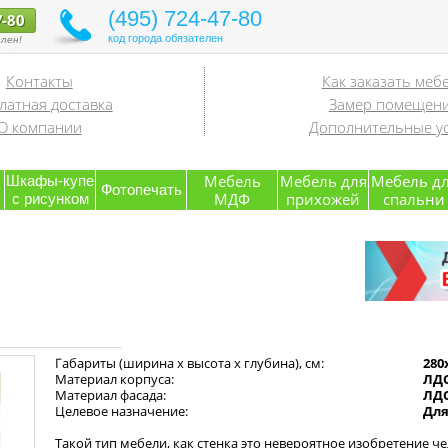
(495) 724-47-80
7-80
код города обязателен
лен!
Контакты
Как заказать меб
латная доставка
Замер помещен
О компании
Дополнительные ус
я
Мебель
Мебель для
Мебель д
Шкафы-купе
Фотопечать
МДФ
прихожей
спальни
с рисунком
Габариты (ширина х высота х глубина), см:
280
Материал корпуса:
ЛД
Материал фасада:
ЛДС
Целевое назначение:
Для
Такой тип мебели, как стенка это невероятное изобретение че