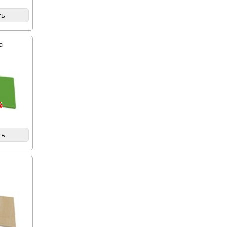
ть
а
%
ть