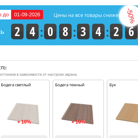
о до
01-09-2026
Цены на все товары снижены на
2
4
0
8
3
4
2
5
сь
П):
оттенков в зависимости от настроек экрана.
Бодега светлый
Бодега темный
Бук
+ 10%
+ 10%