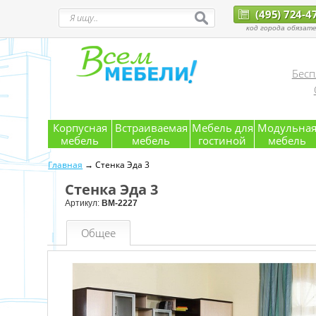
(495) 724-4
код города обязате
Бесп
Корпусная
Встраиваемая
Мебель для
Модульна
мебель
мебель
гостиной
мебель
Главная
→ Стенка Эда 3
Стенка Эда 3
Артикул:
ВМ-2227
Общее