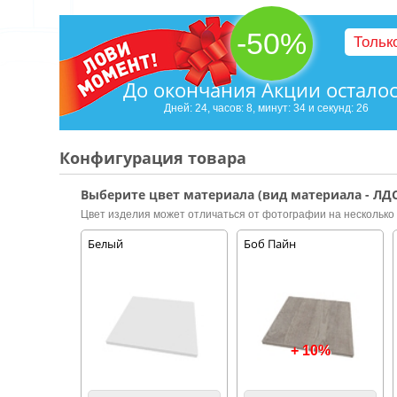
-50%
Тольк
До окончания Акции остало
Дней: 24, часов: 8, минут: 34 и секунд: 25
Конфигурация товара
Выберите цвет материала (вид материала - ЛДС
Цвет изделия может отличаться от фотографии на несколько 
Белый
Боб Пайн
+ 10%