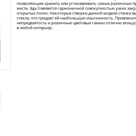
позволяющее хранить или устанавливать самые различные п
месте. Эда-3 является гармоничной совокупностью узких зак
открытых полок. Некоторые створки данной модели стенки в
стекла, что придает ей наибольшую изысканность. Привлекат
непредвзятость и различные цветовые гаммы отлично впишу
в любой интерьер.