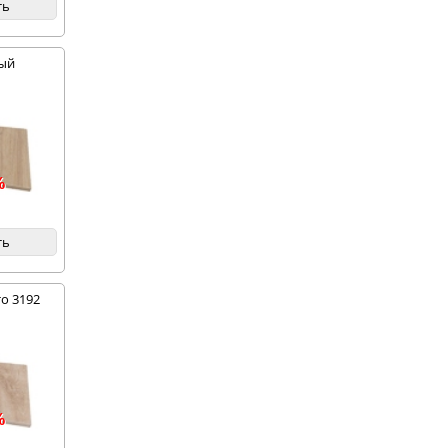
ть
ный
%
ть
о 3192
%