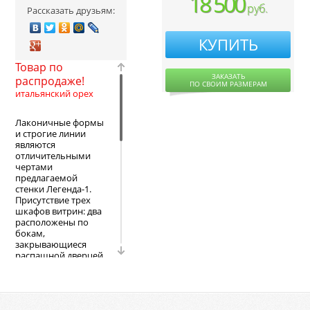
18 500
руб.
Рассказать друзьям:
КУПИТЬ
Товар по
ЗАКАЗАТЬ
распродаже!
ПО СВОИМ РАЗМЕРАМ
итальянский орех
Лаконичные формы
и строгие линии
являются
отличительными
чертами
предлагаемой
стенки Легенда-1.
Присутствие трех
шкафов витрин: два
расположены по
бокам,
закрывающиеся
распашной дверцей
и один размещен
посередине
конструкции с
двумя дверками.